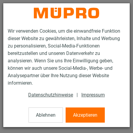
Kontakt
Wir verwenden Cookies, um die einwandfreie Funktion
dieser Website zu gewährleisten, Inhalte und Werbung
zu personalisieren, Social-Media-Funktionen
bereitzustellen und unseren Datenverkehr zu
analysieren. Wenn Sie uns Ihre Einwilligung geben,
Produkte
Befestigungstechnik
Edelstahlprodukte
können wir auch unsere Social-Media-, Werbe- und
Edelstahl-Installationsschienen
MPC-Halteklammern
Analysepartner über Ihre Nutzung dieser Website
14 / 50
informieren.
Datenschutzhinweise
|
Impressum
MPC-Halteklammern
Ablehnen
Akzeptieren
V2A MPC-Halteklammer M10 für Profil 38/40