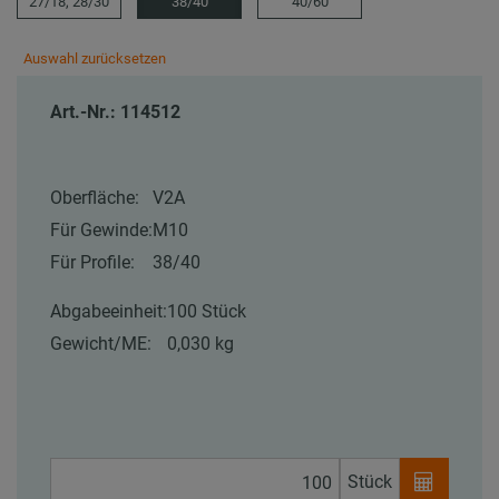
27/18, 28/30
38/40
40/60
Auswahl zurücksetzen
Art.-Nr.: 114512
Oberfläche:
V2A
Für Gewinde:
M10
Für Profile:
38/40
Abgabeeinheit:
100 Stück
Gewicht/ME:
0,030 kg
Stück