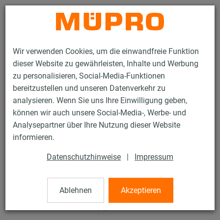
Kontakt
Wir verwenden Cookies, um die einwandfreie Funktion
dieser Website zu gewährleisten, Inhalte und Werbung
zu personalisieren, Social-Media-Funktionen
bereitzustellen und unseren Datenverkehr zu
analysieren. Wenn Sie uns Ihre Einwilligung geben,
Produkte
Befestigungstechnik
Feuerverzinkte Produkte
können wir auch unsere Social-Media-, Werbe- und
Feuerverzinkte Installationsschienen
Analysepartner über Ihre Nutzung dieser Website
MPR-Montagewinkel 90° Typ S+
informieren.
43 / 98
Datenschutzhinweise
|
Impressum
MPR-Montagewinkel 90°
Ablehnen
Akzeptieren
Typ S+