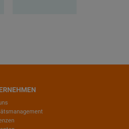
ERNEHMEN
uns
itätsmanagement
enzen