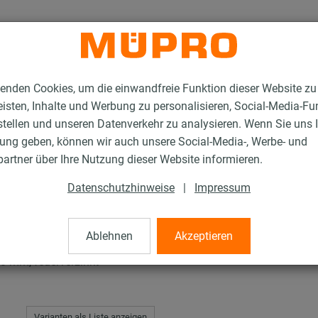
enden Cookies, um die einwandfreie Funktion dieser Website zu
isten, Inhalte und Werbung zu personalisieren, Social-Media-Fu
stellen und unseren Datenverkehr zu analysieren. Wenn Sie uns 
gung geben, können wir auch unsere Social-Media-, Werbe- und
Feuerverzinkte Installationsschienen
MPR-Systemschienen
artner über Ihre Nutzung dieser Website informieren.
Datenschutzhinweise
|
Impressum
enen
Ablehnen
Akzeptieren
0 mm, feuerverzinkt
Varianten als Liste anzeigen