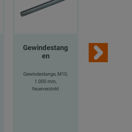
Gewindestang
MPR-
en
Systemsch
en
Gewindestange, M10,
1.000 mm,
MPR-Systemsch
feuerverzinkt
41/41/2,5, Lä
6.000 mm,
feuerverzink