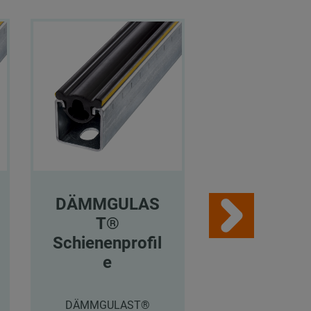
DÄMMGULAS
DÄMMGU
T®
T®
Schienenprofil
Schienenpr
e
e
DÄMMGULAST®
DÄMMGULAS