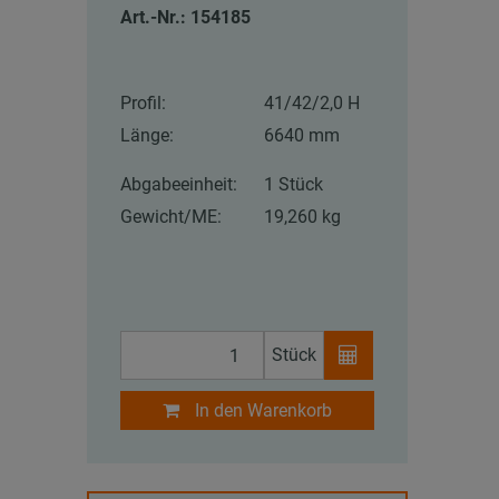
Art.-Nr.: 154185
Profil:
41/42/2,0 H
Länge:
6640 mm
Abgabeeinheit:
1 Stück
Gewicht/ME:
19,260 kg
Stück
In den Warenkorb