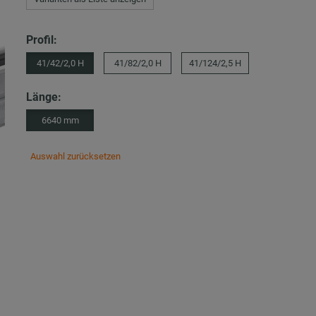
Profil:
41/42/2,0 H
41/82/2,0 H
41/124/2,5 H
Länge:
6640 mm
Auswahl zurücksetzen