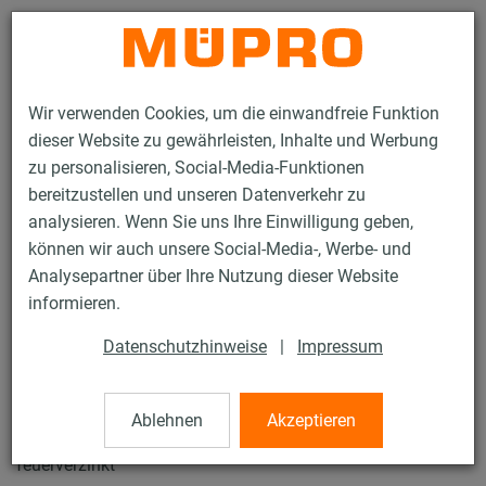
Kontakt
Wir verwenden Cookies, um die einwandfreie Funktion
dieser Website zu gewährleisten, Inhalte und Werbung
zu personalisieren, Social-Media-Funktionen
bereitzustellen und unseren Datenverkehr zu
analysieren. Wenn Sie uns Ihre Einwilligung geben,
Produkte
Befestigungstechnik
Feuerverzinkte Produkte
können wir auch unsere Social-Media-, Werbe- und
Feuerverzinkte Produkte für Rohrschlitten und Zubehör
Analysepartner über Ihre Nutzung dieser Website
Klemmsätze Typ F2 AH
informieren.
12 / 19
Datenschutzhinweise
|
Impressum
Klemmsätze Typ F2 AH
Ablehnen
Akzeptieren
feuerverzinkt