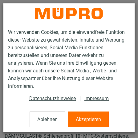
Kontakt
Wir verwenden Cookies, um die einwandfreie Funktion
dieser Website zu gewährleisten, Inhalte und Werbung
zu personalisieren, Social-Media-Funktionen
bereitzustellen und unseren Datenverkehr zu
analysieren. Wenn Sie uns Ihre Einwilligung geben,
Produkte
Befestigungstechnik
Installationsschienen
können wir auch unsere Social-Media-, Werbe- und
DÄMMGULAST® Schienenprofile
Analysepartner über Ihre Nutzung dieser Website
21 / 137
informieren.
Datenschutzhinweise
|
Impressum
DÄMMGULAST®
Schienenprofile
Ablehnen
Akzeptieren
DÄMMGULAST® Schienenprofil für MPC-Systemschiene,