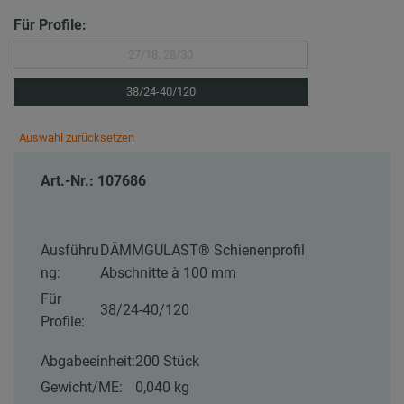
Für Profile:
27/18, 28/30
38/24-40/120
Auswahl zurücksetzen
Art.-Nr.: 107686
Ausführu
DÄMMGULAST® Schienenprofil
ng:
Abschnitte à 100 mm
Für
38/24-40/120
Profile:
Abgabeeinheit:
200 Stück
Gewicht/ME:
0,040 kg