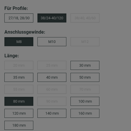
Für Profile:
27/18, 28/30
38/24-40/120
38/40, 40/60
Anschlussgewinde:
M8
M10
M12
Länge:
20 mm
25 mm
30 mm
35 mm
40 mm
50 mm
55 mm
60 mm
70 mm
80 mm
90 mm
100 mm
120 mm
140 mm
160 mm
180 mm