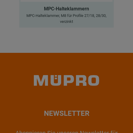
MPC-Halteklammern
MPC-Halteklammer, M8 für Profile 27/18, 28/30,
MPC-
verzinkt
NEWSLETTER