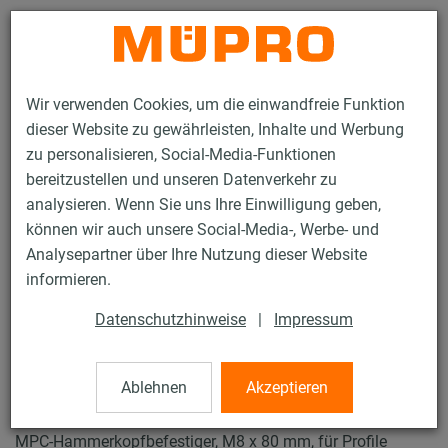
Kontakt
Wir verwenden Cookies, um die einwandfreie Funktion
dieser Website zu gewährleisten, Inhalte und Werbung
zu personalisieren, Social-Media-Funktionen
bereitzustellen und unseren Datenverkehr zu
analysieren. Wenn Sie uns Ihre Einwilligung geben,
Produkte
Befestigungstechnik
Installationsschienen
können wir auch unsere Social-Media-, Werbe- und
MPC-Hammerkopfbefestiger 38/24 - 40/120
Analysepartner über Ihre Nutzung dieser Website
13 / 137
informieren.
Datenschutzhinweise
|
Impressum
MPC-Hammerkopfbefestiger
38/24 - 40/120
Ablehnen
Akzeptieren
MPC-Hammerkopfbefestiger, M8 x 80 mm, für Profile