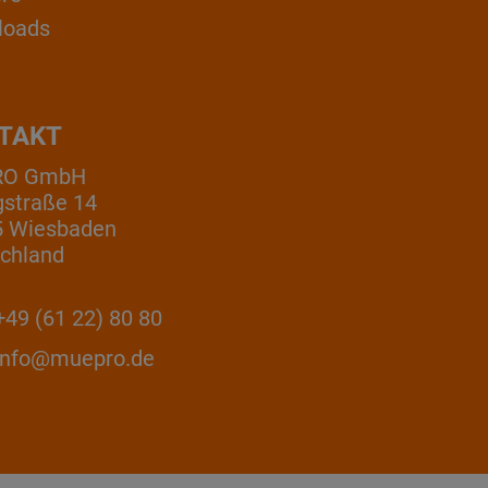
loads
TAKT
RO GmbH
gstraße 14
5 Wiesbaden
chland
49 (61 22) 80 80
info@muepro.de