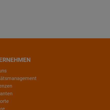
ERNEHMEN
uns
itätsmanagement
enzen
ranten
orte
ere