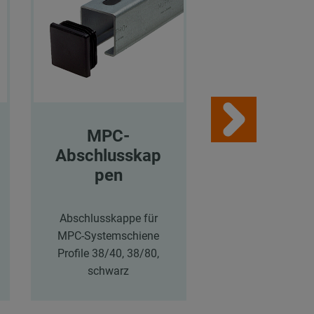
MPC-
MPC-
Abschlusskap
Stützstre
pen
MPC-Stützstreb
Profile 38/24-40
Abschlusskappe für
Länge: 440 
MPC-Systemschiene
verzinkt
Profile 38/40, 38/80,
schwarz