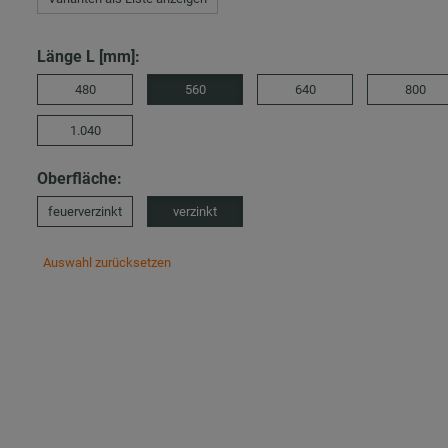
Länge L [mm]:
480
560
640
800
1.040
Oberfläche:
feuerverzinkt
verzinkt
Auswahl zurücksetzen