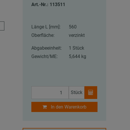
Art.-Nr.: 113511
Länge L [mm]:
560
Oberfläche:
verzinkt
Abgabeeinheit:
1 Stück
Gewicht/ME:
5,644 kg
Stück
In den Warenkorb