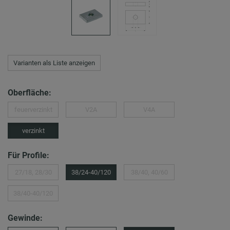
Varianten als Liste anzeigen
Oberfläche:
feuerverzinkt
V2A
V4A
verzinkt
Für Profile:
27/18, 28/30
38/24-40/120
38/40, 40/60
38/40-40/120
Gewinde: