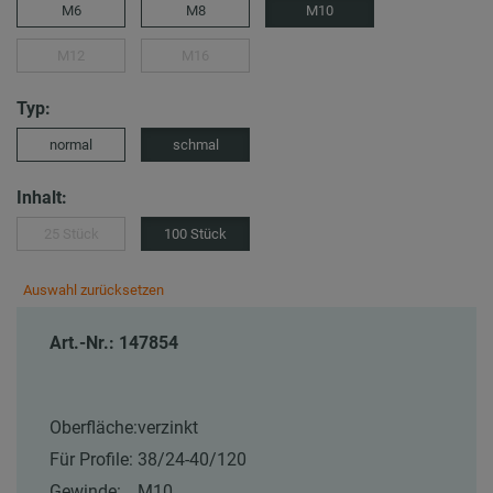
M6
M8
M10
M12
M16
Typ:
normal
schmal
Inhalt:
25 Stück
100 Stück
Auswahl zurücksetzen
Art.-Nr.: 147854
Oberfläche:
verzinkt
Für Profile:
38/24-40/120
Gewinde:
M10