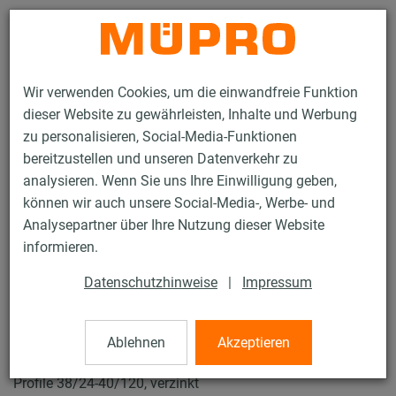
Kontakt
Wir verwenden Cookies, um die einwandfreie Funktion
dieser Website zu gewährleisten, Inhalte und Werbung
zu personalisieren, Social-Media-Funktionen
bereitzustellen und unseren Datenverkehr zu
analysieren. Wenn Sie uns Ihre Einwilligung geben,
Produkte
Befestigungstechnik
Installationsschienen
können wir auch unsere Social-Media-, Werbe- und
MPC-Schiebemuttern
Analysepartner über Ihre Nutzung dieser Website
15 / 137
informieren.
Datenschutzhinweise
|
Impressum
MPC-Schiebemuttern
Ablehnen
Akzeptieren
MPC-Schiebemutter schmal, M10, 31 x 16 x 6 mm für
Profile 38/24-40/120, verzinkt