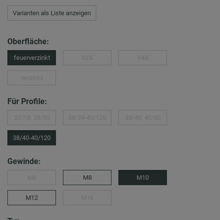
Varianten als Liste anzeigen
Oberfläche:
feuerverzinkt
V2A
V4A
verzinkt
Für Profile:
27/18, 28/30
38/24-40/120
38/40, 40/60
38/40-40/120
Gewinde:
M6
M8
M10
M12
M16