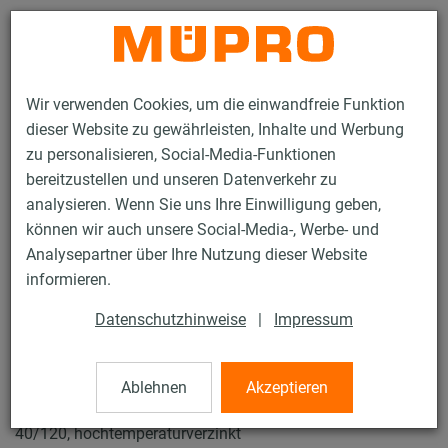
Kontakt
Wir verwenden Cookies, um die einwandfreie Funktion
dieser Website zu gewährleisten, Inhalte und Werbung
zu personalisieren, Social-Media-Funktionen
bereitzustellen und unseren Datenverkehr zu
analysieren. Wenn Sie uns Ihre Einwilligung geben,
Produkte
Befestigungstechnik
Installationsschienen
können wir auch unsere Social-Media-, Werbe- und
MPC-Schiebemuttern
Analysepartner über Ihre Nutzung dieser Website
15 / 137
informieren.
Datenschutzhinweise
|
Impressum
MPC-Schiebemuttern
Ablehnen
Akzeptieren
MPC-Schiebemutter, M10, 33 x 23 x 6 mm für Profile 38/40-
40/120, hochtemperaturverzinkt