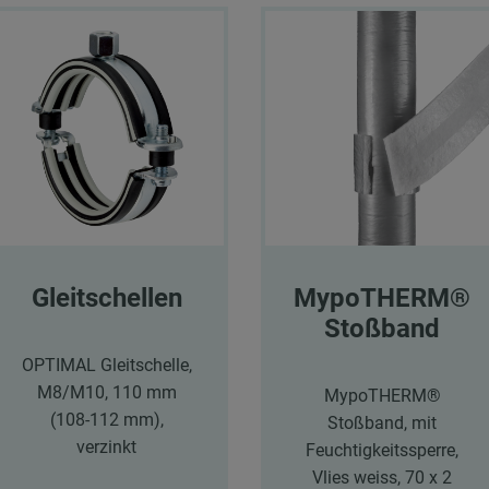
Gleitschellen
MypoTHERM®
Stoßband
OPTIMAL Gleitschelle,
M8/M10, 110 mm
MypoTHERM®
(108-112 mm),
Stoßband, mit
verzinkt
Feuchtigkeitssperre,
Vlies weiss, 70 x 2