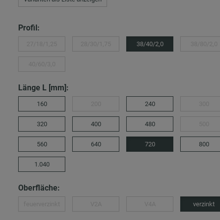
Profil:
27/18/1,25
28/30/1,75
38/40/2,0
38/80/2,0
40/60/3,0
Länge L [mm]:
160
200
240
300
320
400
480
500
560
640
720
800
1.040
Oberfläche:
feuerverzinkt
V2A
V4A
verzinkt