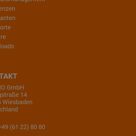
enzen
ranten
orte
ere
loads
TAKT
RO GmbH
gstraße 14
5 Wiesbaden
chland
49 (61 22) 80 80