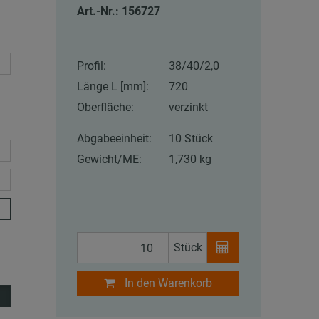
Art.-Nr.: 156727
Profil:
38/40/2,0
Länge L [mm]:
720
Oberfläche:
verzinkt
Abgabeeinheit:
10 Stück
Gewicht/ME:
1,730 kg
Stück
In den Warenkorb