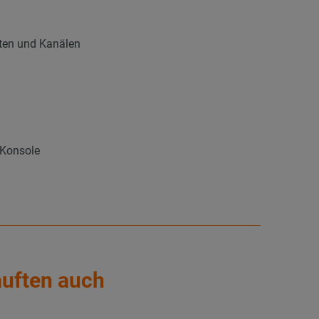
hten und Kanälen
 Konsole
auften auch