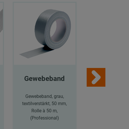
Gewebeband
Betonschr
en MMS-p
Gewebeband, grau,
textilverstärkt, 50 mm,
Betonschraube
Rolle à 50 m,
plus mit
(Professional)
Sechskantkopf, 
60 mm, M8/M