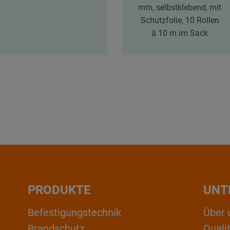
mm, selbstklebend, mit
Schutzfolie, 10 Rollen
à 10 m im Sack
PRODUKTE
UNT
Befestigungstechnik
Über 
Brandschutz
Qual