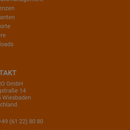
enzen
ranten
orte
ere
loads
TAKT
RO GmbH
gstraße 14
5 Wiesbaden
chland
49 (61 22) 80 80