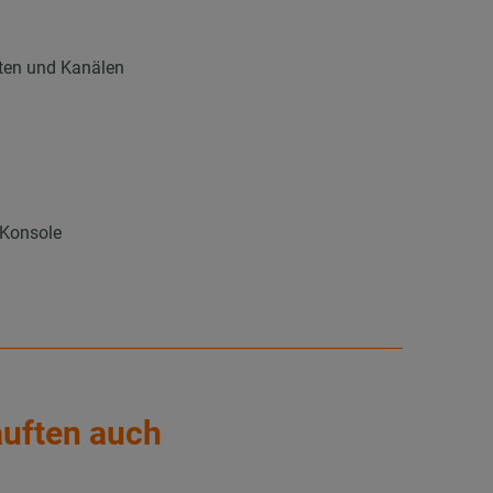
hten und Kanälen
 Konsole
auften auch