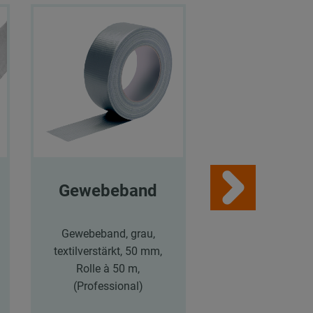
Gewebeband
Betonschr
en MMS-p
Gewebeband, grau,
textilverstärkt, 50 mm,
Betonschraube
Rolle à 50 m,
plus mit
(Professional)
Sechskantkopf, 
60 mm, M8/M