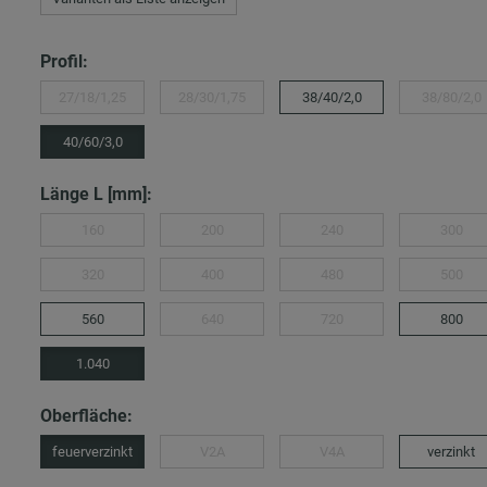
Profil:
27/18/1,25
28/30/1,75
38/40/2,0
38/80/2,0
40/60/3,0
Länge L [mm]:
160
200
240
300
320
400
480
500
560
640
720
800
1.040
Oberfläche:
feuerverzinkt
V2A
V4A
verzinkt