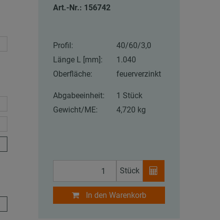
Art.-Nr.: 156742
Profil:
40/60/3,0
Länge L [mm]:
1.040
Oberfläche:
feuerverzinkt
Abgabeeinheit:
1 Stück
Gewicht/ME:
4,720 kg
Stück
In den Warenkorb