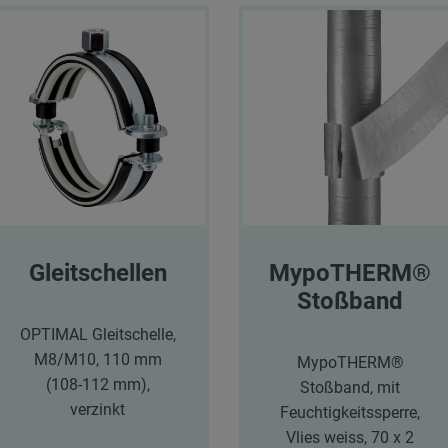
Gleitschellen
MypoTHERM®
Stoßband
OPTIMAL Gleitschelle,
M8/M10, 110 mm
MypoTHERM®
(108-112 mm),
Stoßband, mit
verzinkt
Feuchtigkeitssperre,
Vlies weiss, 70 x 2