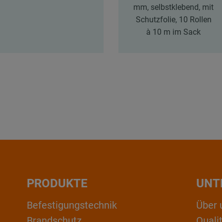
mm, selbstklebend, mit
Schutzfolie, 10 Rollen
à 10 m im Sack
PRODUKTE
UNT
Befestigungstechnik
Über 
Brandschutz
Qual