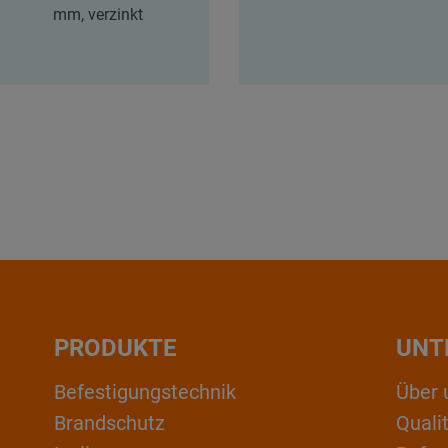
mm, verzinkt
PRODUKTE
UNT
Befestigungstechnik
Über 
Brandschutz
Qual