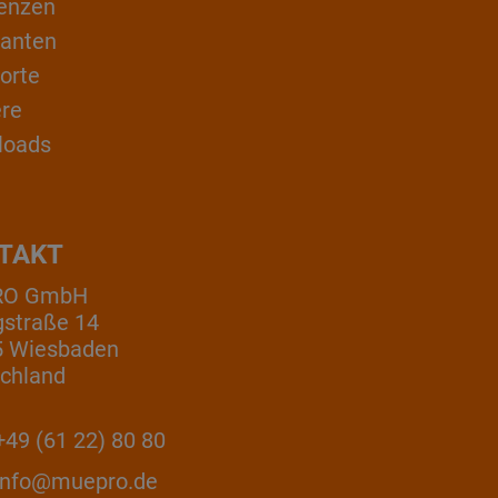
enzen
ranten
orte
ere
loads
TAKT
RO GmbH
gstraße 14
5 Wiesbaden
chland
49 (61 22) 80 80
info@muepro.de