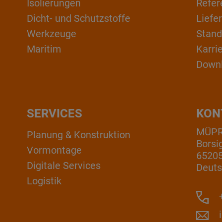
Isolierungen
Refer
Dicht- und Schutzstoffe
Liefe
Werkzeuge
Stand
Maritim
Karri
Down
SERVICES
KON
MÜP
Planung & Konstruktion
Borsi
Vormontage
6520
Digitale Services
Deuts
Logistik
+