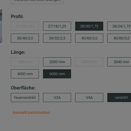
Profil:
27/18/1,0 L
27/18/1,25
28/30/1,75
38/24/1,75
38/40/2,0
39/52/2,5
40/60/3,0
40/80/3,0
Länge:
1000 mm
2000 mm
3000 mm
3040 mm
4000 mm
6000 mm
Oberfläche:
feuerverzinkt
V2A
V4A
verzinkt
Auswahl zurücksetzen