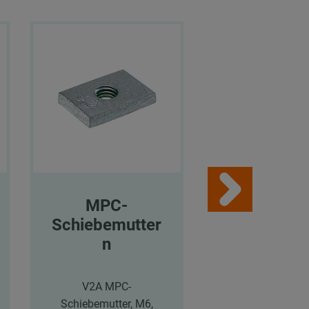
MPC-
Unterlegsc
Schiebemutter
ben
n
Unterlegscheibe, 
30 x 3 mm, verz
V2A MPC-
Schiebemutter, M6,