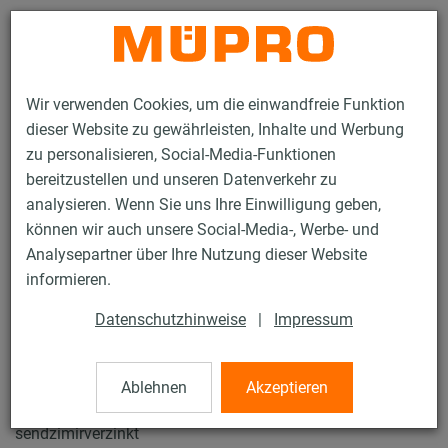
Kontakt
Wir verwenden Cookies, um die einwandfreie Funktion
dieser Website zu gewährleisten, Inhalte und Werbung
zu personalisieren, Social-Media-Funktionen
bereitzustellen und unseren Datenverkehr zu
analysieren. Wenn Sie uns Ihre Einwilligung geben,
Produkte
Befestigungstechnik
Installationsschienen
können wir auch unsere Social-Media-, Werbe- und
MPR-Systemschienen
Analysepartner über Ihre Nutzung dieser Website
35 / 137
informieren.
Datenschutzhinweise
|
Impressum
MPR-Systemschienen
Ablehnen
Akzeptieren
MPR-Systemschiene 41/41/2,0, Länge: 2.000 mm,
sendzimirverzinkt