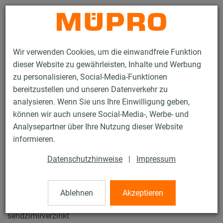
Kontakt
Wir verwenden Cookies, um die einwandfreie Funktion
dieser Website zu gewährleisten, Inhalte und Werbung
zu personalisieren, Social-Media-Funktionen
bereitzustellen und unseren Datenverkehr zu
analysieren. Wenn Sie uns Ihre Einwilligung geben,
Produkte
Befestigungstechnik
Installationsschienen
können wir auch unsere Social-Media-, Werbe- und
MPR-Systemschienen
Analysepartner über Ihre Nutzung dieser Website
35 / 137
informieren.
Datenschutzhinweise
|
Impressum
MPR-Systemschienen
Ablehnen
Akzeptieren
MPR-Systemschiene 41/41/2,5, Länge: 6.000 mm,
sendzimirverzinkt