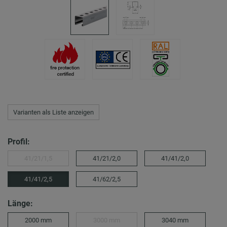
Varianten als Liste anzeigen
Profil:
41/21/1,5
41/21/2,0
41/41/2,0
41/41/2,5
41/62/2,5
Länge:
2000 mm
3000 mm
3040 mm