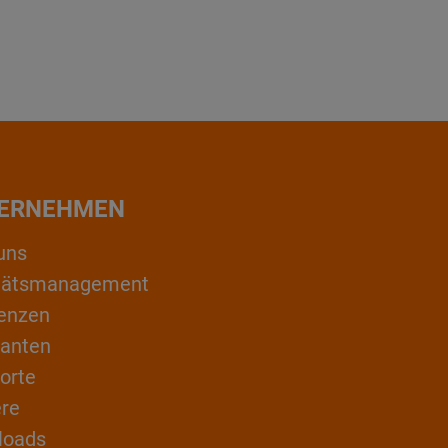
ERNEHMEN
uns
itätsmanagement
enzen
ranten
orte
ere
loads