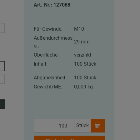
Art.-Nr.: 127088
Für Gewinde:
M10
Außendurchmess
29 mm
er:
Oberfläche:
verzinkt
Inhalt:
100 Stück
Abgabeeinheit:
100 Stück
Gewicht/ME:
0,009 kg
Stück