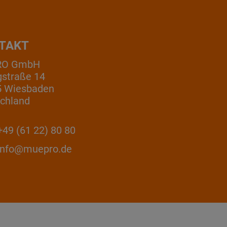
TAKT
RO GmbH
gstraße 14
5 Wiesbaden
chland
49 (61 22) 80 80
info@muepro.de