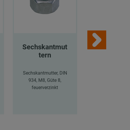
Sechskantmut
Betonschr
tern
en MMS-p
Sechskantmutter, DIN
Betonschraube
934, M8, Güte 8,
plus mit
feuerverzinkt
Sechskantkopf, 
50 mm, Klemms
15 mm, verzi