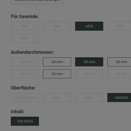
Für Gewinde:
M6
M8
M10
M12
M16
Außendurchmesser:
18 mm
24 mm
29 mm
30 mm
35 mm
36 mm
37 mm
40 mm
Oberfläche:
feuerverzinkt
V2A
V4A
verzinkt
Inhalt:
100 Stück