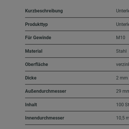
Kurzbeschreibung
Unterl
Produkttyp
Unter
Für Gewinde
M10
Material
Stahl
Oberfläche
verzin
Dicke
2 mm
Außendurchmesser
29 m
Inhalt
100 S
Innendurchmesser
10,5 