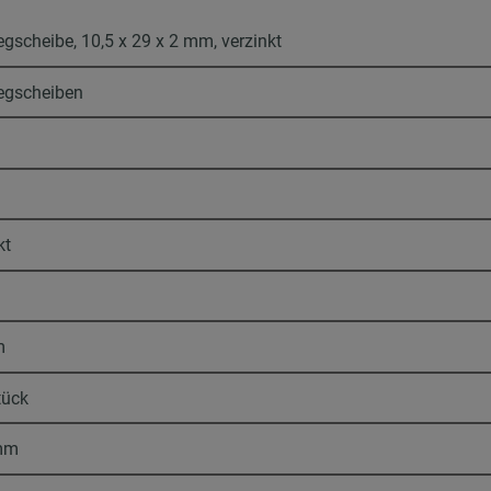
egscheibe, 10,5 x 29 x 2 mm, verzinkt
legscheiben
kt
m
tück
mm