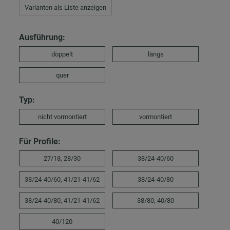
Varianten als Liste anzeigen
Ausführung:
doppelt
längs
quer
Typ:
nicht vormontiert
vormontiert
Für Profile:
27/18, 28/30
38/24-40/60
38/24-40/60, 41/21-41/62
38/24-40/80
38/24-40/80, 41/21-41/62
38/80, 40/80
40/120