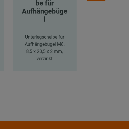
be für
auben
Aufhängebüge
l
Sechskantschra
DIN 933, Güte 8.
x 25 mm, verzi
Unterlegscheibe für
Aufhängebügel M8,
8,5 x 20,5 x 2 mm,
verzinkt