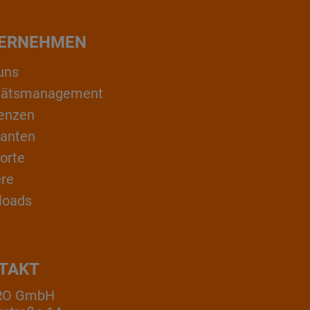
ERNEHMEN
uns
itätsmanagement
enzen
ranten
orte
ere
loads
TAKT
RO GmbH