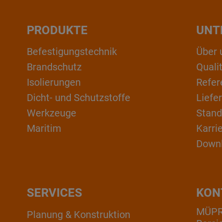
PRODUKTE
UNT
Befestigungstechnik
Über 
Brandschutz
Qual
Isolierungen
Refer
Dicht- und Schutzstoffe
Liefe
Werkzeuge
Stand
Maritim
Karri
Down
SERVICES
KON
MÜP
Planung & Konstruktion