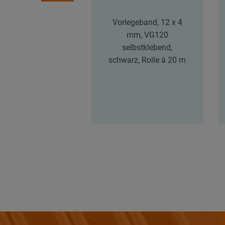
Vorlegeband, 12 x 4
mm, VG120
selbstklebend,
schwarz, Rolle à 20 m