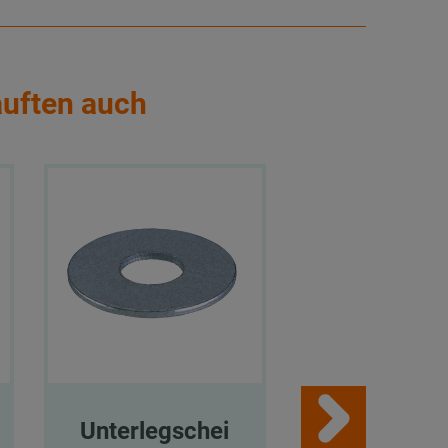
auften auch
Unterlegschei
Sechskant