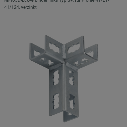
MPR-3D-Eckverbinder links Typ S+, für Profile 41/21-
41/124, verzinkt