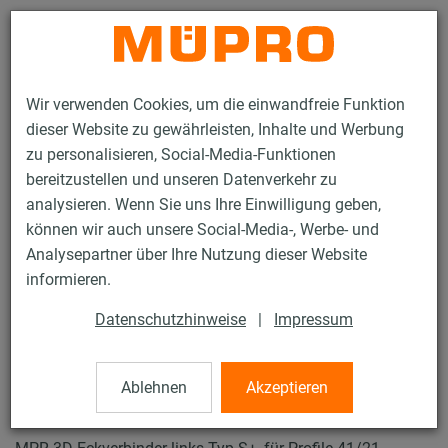
Kontakt
Wir verwenden Cookies, um die einwandfreie Funktion
dieser Website zu gewährleisten, Inhalte und Werbung
zu personalisieren, Social-Media-Funktionen
bereitzustellen und unseren Datenverkehr zu
analysieren. Wenn Sie uns Ihre Einwilligung geben,
Produkte
Befestigungstechnik
Lüftungsbefestigung
können wir auch unsere Social-Media-, Werbe- und
Installationsschienen für die Lüftungsbefestigung
Analysepartner über Ihre Nutzung dieser Website
MPR-Systemschienen (leichter bis mittlerer Lastbereich)
informieren.
MPR-3D-Verbinder Typ S+
41 / 72
Datenschutzhinweise
|
Impressum
Ablehnen
Akzeptieren
MPR-3D-Verbinder Typ S+