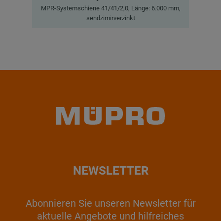
MPR-Systemschiene 41/41/2,0, Länge: 6.000 mm,
MPR
sendzimirverzinkt
NEWSLETTER
Abonnieren Sie unseren Newsletter für
aktuelle Angebote und hilfreiches