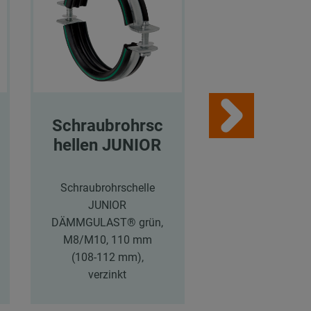
Schraubrohrsc
MPR-
hellen JUNIOR
Systemsch
en
Schraubrohrschelle
JUNIOR
MPR-Systemsch
DÄMMGULAST® grün,
41/62/2,5, Lä
M8/M10, 110 mm
6.000 mm,
(108-112 mm),
sendzimirverzi
verzinkt