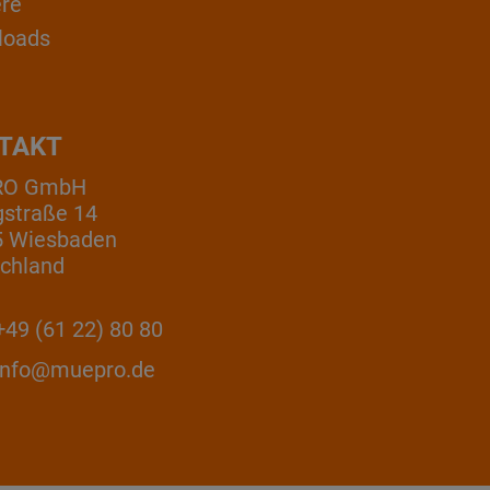
ere
loads
TAKT
RO GmbH
gstraße 14
5 Wiesbaden
chland
49 (61 22) 80 80
info@muepro.de