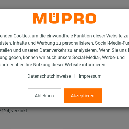
enden Cookies, um die einwandfreie Funktion dieser Website zu
isten, Inhalte und Werbung zu personalisieren, Social-Media-Fu
stellen und unseren Datenverkehr zu analysieren. Wenn Sie uns 
gung geben, können wir auch unsere Social-Media-, Werbe- und
tallationsschienen für die Lüftungsbefestigung
artner über Ihre Nutzung dieser Website informieren.
MPR-Sattelflansch quer Typ S+
Datenschutzhinweise
|
Impressum
h quer Typ S+
Ablehnen
Akzeptieren
/124, verzinkt