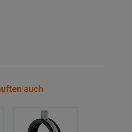
+
auften auch