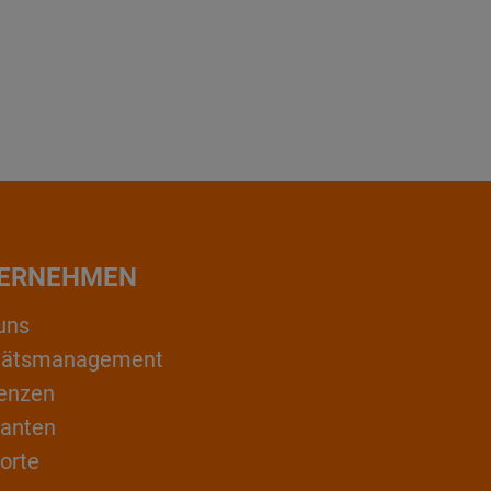
ERNEHMEN
uns
itätsmanagement
enzen
ranten
orte