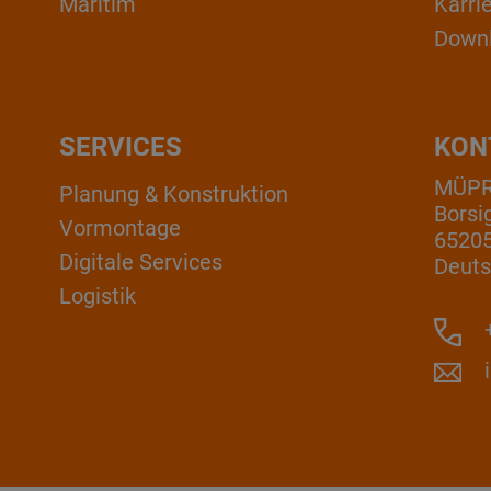
Maritim
Karri
Down
SERVICES
KON
MÜP
Planung & Konstruktion
Borsi
Vormontage
6520
Digitale Services
Deuts
Logistik
+