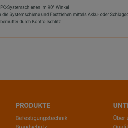
MPC-Systemschienen im 90° Winkel
in die Systemschiene und Festziehen mittels Akku- oder Schlags
ebemutter durch Kontrollschlitz
PRODUKTE
UNT
Befestigungstechnik
Über 
Brandschutz
Qual