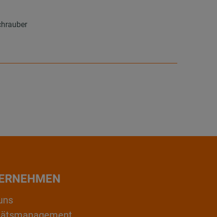
chrauber
ERNEHMEN
uns
itätsmanagement