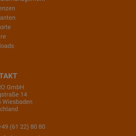
enzen
ranten
orte
ere
loads
TAKT
RO GmbH
gstraße 14
5 Wiesbaden
chland
49 (61 22) 80 80