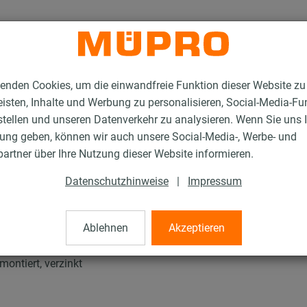
enden Cookies, um die einwandfreie Funktion dieser Website zu
isten, Inhalte und Werbung zu personalisieren, Social-Media-Fu
stellen und unseren Datenverkehr zu analysieren. Wenn Sie uns 
gung geben, können wir auch unsere Social-Media-, Werbe- und
tallationsschienen für die Lüftungsbefestigung
artner über Ihre Nutzung dieser Website informieren.
Montagewinkel SB 90° vormontiert
Datenschutzhinweise
|
Impressum
 90° vormontiert
Ablehnen
Akzeptieren
ontiert, verzinkt