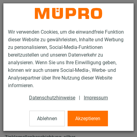
Kontakt
Wir verwenden Cookies, um die einwandfreie Funktion
dieser Website zu gewährleisten, Inhalte und Werbung
zu personalisieren, Social-Media-Funktionen
bereitzustellen und unseren Datenverkehr zu
analysieren. Wenn Sie uns Ihre Einwilligung geben,
Produkte
Befestigungstechnik
Lüftungsbefestigung
können wir auch unsere Social-Media-, Werbe- und
Installationsschienen für die Lüftungsbefestigung
Analysepartner über Ihre Nutzung dieser Website
MPT-Systemschienen (schwerer Lastbereich)
informieren.
MPT-Hammerkopfschrauben
18 / 36
Datenschutzhinweise
|
Impressum
Ablehnen
Akzeptieren
MPT-Hammerkopfschrauben