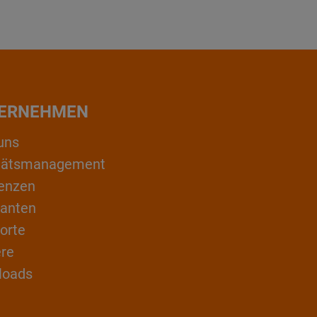
ERNEHMEN
uns
itätsmanagement
enzen
ranten
orte
ere
loads