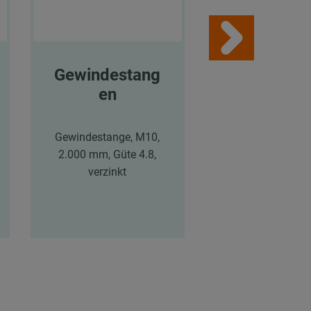
Gewindestang
MPR-
en
Systemsch
en
Gewindestange, M10,
2.000 mm, Güte 4.8,
MPR-Systemsch
verzinkt
41/41/2,0, Lä
6.000 mm,
sendzimirverzi