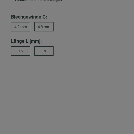
Blechgewinde G:
4.2 mm
4.8 mm
Länge L [mm]:
16
19