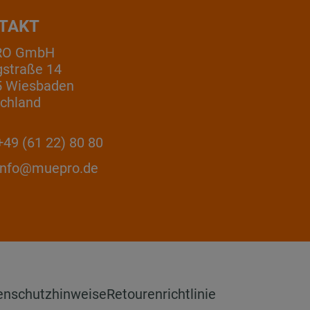
TAKT
RO GmbH
gstraße 14
5 Wiesbaden
chland
49 (61 22) 80 80
info@muepro.de
enschutzhinweise
Retourenrichtlinie