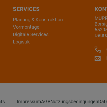
SERVICES
KON
MÜP
Planung & Konstruktion
Borsi
Vormontage
6520
Digitale Services
Deuts
Logistik
+
hts
Impressum
AGB
Nutzungsbedingungen
Dat