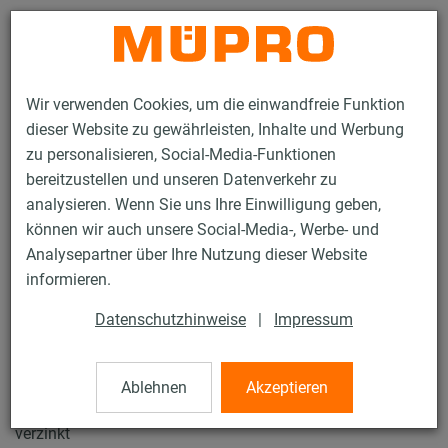
Kontakt
Wir verwenden Cookies, um die einwandfreie Funktion
dieser Website zu gewährleisten, Inhalte und Werbung
zu personalisieren, Social-Media-Funktionen
bereitzustellen und unseren Datenverkehr zu
analysieren. Wenn Sie uns Ihre Einwilligung geben,
Produkte
Befestigungstechnik
Montageteile
können wir auch unsere Social-Media-, Werbe- und
Sechskantschrauben
Analysepartner über Ihre Nutzung dieser Website
53 / 80
informieren.
Datenschutzhinweise
|
Impressum
Sechskantschrauben
Ablehnen
Akzeptieren
Sechskantschraube, DIN 933, Güte 8.8, M8 x 30 mm,
verzinkt