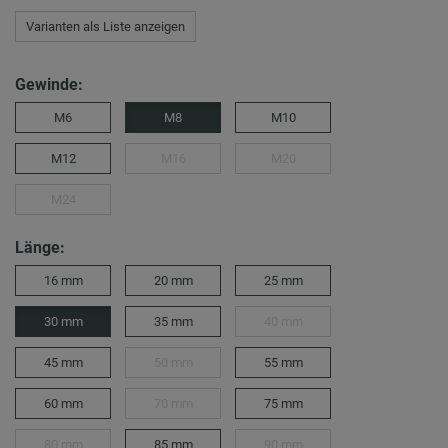
Varianten als Liste anzeigen
Gewinde:
M6
M8
M10
M12
M16
M20
M24
Länge:
16 mm
20 mm
25 mm
30 mm
35 mm
40 mm
45 mm
50 mm
55 mm
60 mm
70 mm
75 mm
80 mm
85 mm
90 mm