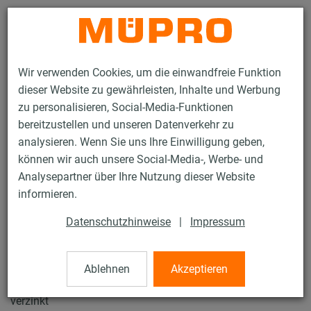
Kontakt
Wir verwenden Cookies, um die einwandfreie Funktion
dieser Website zu gewährleisten, Inhalte und Werbung
zu personalisieren, Social-Media-Funktionen
bereitzustellen und unseren Datenverkehr zu
analysieren. Wenn Sie uns Ihre Einwilligung geben,
Produkte
Befestigungstechnik
Rohrschellen
können wir auch unsere Social-Media-, Werbe- und
OPTIMAL Junior® Easy
Analysepartner über Ihre Nutzung dieser Website
2 / 61
informieren.
Datenschutzhinweise
|
Impressum
OPTIMAL Junior® Easy
Ablehnen
Akzeptieren
OPTIMAL Junior® Easy, M8/M10, 3/4" (26-28 mm),
verzinkt