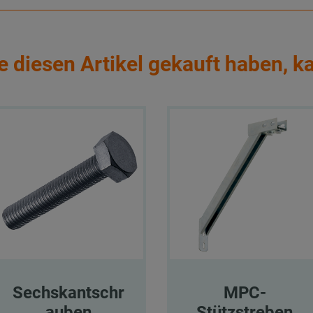
e diesen Artikel gekauft haben, k
Sechskantschr
MPC-
auben
Stützstreben