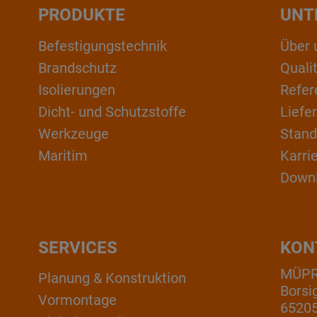
PRODUKTE
UNT
Befestigungstechnik
Über 
Brandschutz
Qual
Isolierungen
Refer
Dicht- und Schutzstoffe
Liefe
Werkzeuge
Stand
Maritim
Karri
Down
SERVICES
KON
MÜP
Planung & Konstruktion
Borsi
Vormontage
6520