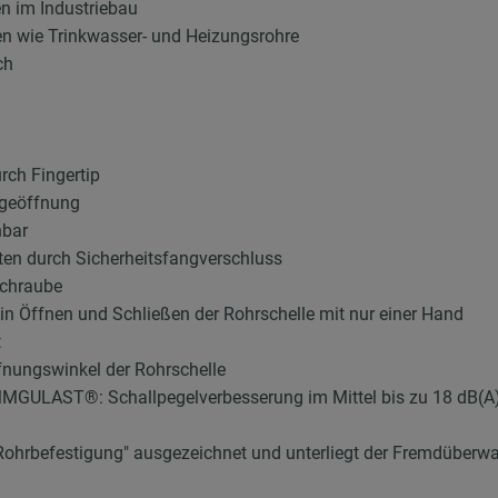
en im Industriebau
en wie Trinkwasser- und Heizungsrohre
ch
rch Fingertip
ngeöffnung
hbar
ten durch Sicherheitsfangverschluss
schraube
ein Öffnen und Schließen der Rohrschelle mit nur einer Hand
t
fnungswinkel der Rohrschelle
MMGULAST®: Schallpegelverbesserung im Mittel bis zu 18 dB(A
Rohrbefestigung" ausgezeichnet und unterliegt der Fremdüber