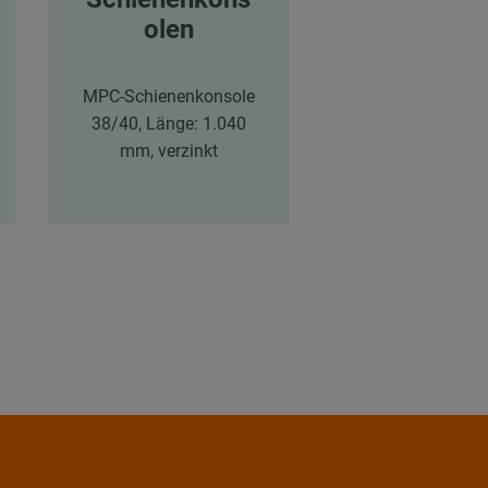
olen
Zusatzri
MPC-Schienenkonsole
Blattschraube 
38/40, Länge: 1.040
Zusatzring, M
mm, verzinkt
Lochdurchmesse
mm, verzink