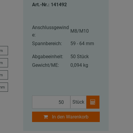
Art.-Nr.: 141492
Anschlussgewind
M8/M10
e:
Spannbereich:
59 - 64 mm
mm
Abgabeeinheit:
50 Stück
mm
Gewicht/ME:
0,094 kg
mm
 mm
Stück
In den Warenkorb