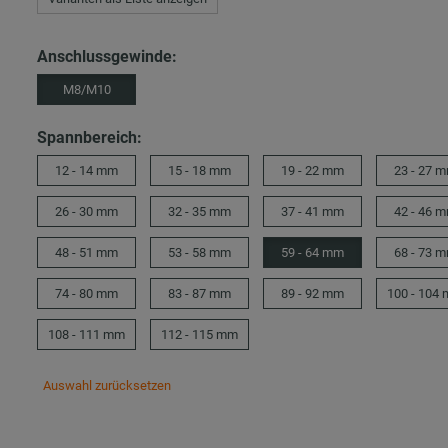
Anschlussgewinde:
M8/M10
Spannbereich:
12 - 14 mm
15 - 18 mm
19 - 22 mm
23 - 27 
26 - 30 mm
32 - 35 mm
37 - 41 mm
42 - 46 
48 - 51 mm
53 - 58 mm
59 - 64 mm
68 - 73 
74 - 80 mm
83 - 87 mm
89 - 92 mm
100 - 104
108 - 111 mm
112 - 115 mm
Auswahl zurücksetzen