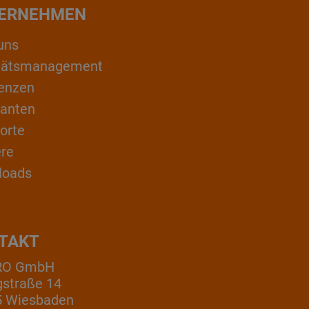
ERNEHMEN
uns
itätsmanagement
enzen
ranten
orte
ere
loads
TAKT
RO GmbH
gstraße 14
5 Wiesbaden