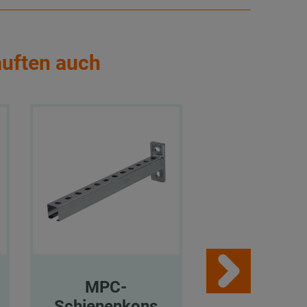
auften auch
MPC-
Blattschra
Schienenkons
n mit