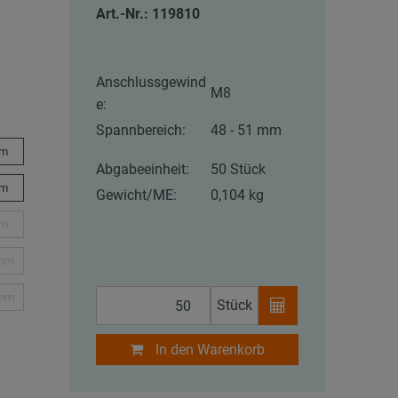
Art.-Nr.: 119810
Anschlussgewind
M8
e:
Spannbereich:
48 - 51 mm
mm
Abgabeeinheit:
50 Stück
mm
Gewicht/ME:
0,104 kg
mm
 mm
 mm
Stück
In den Warenkorb