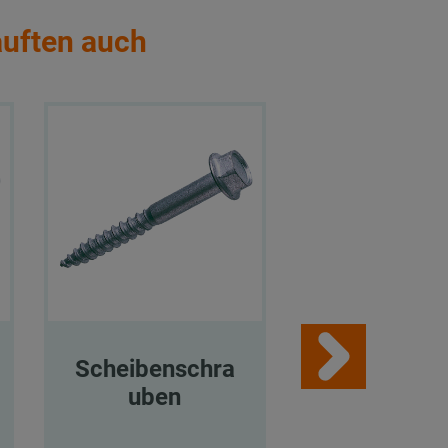
auften auch
Scheibenschra
MPC-
uben
Hammerko
efestige