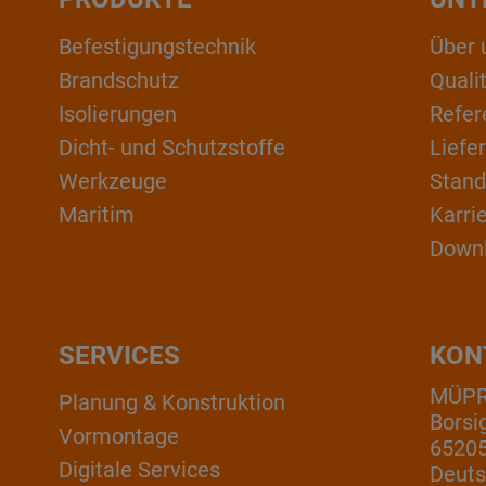
Befestigungstechnik
Über 
Brandschutz
Qual
Isolierungen
Refer
Dicht- und Schutzstoffe
Liefe
Werkzeuge
Stand
Maritim
Karri
Down
SERVICES
KON
MÜP
Planung & Konstruktion
Borsi
Vormontage
6520
Digitale Services
Deuts