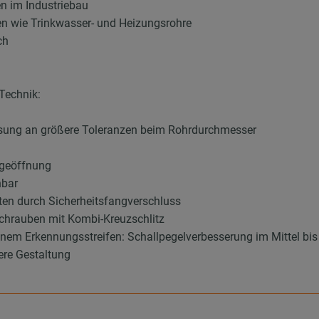
en im Industriebau
en wie Trinkwasser- und Heizungsrohre
ch
 Technik:
sung an größere Toleranzen beim Rohrdurchmesser
ngeöffnung
hbar
ten durch Sicherheitsfangverschluss
schrauben mit Kombi-Kreuzschlitz
Erkennungsstreifen: Schallpegelverbesserung im Mittel bis 
re Gestaltung