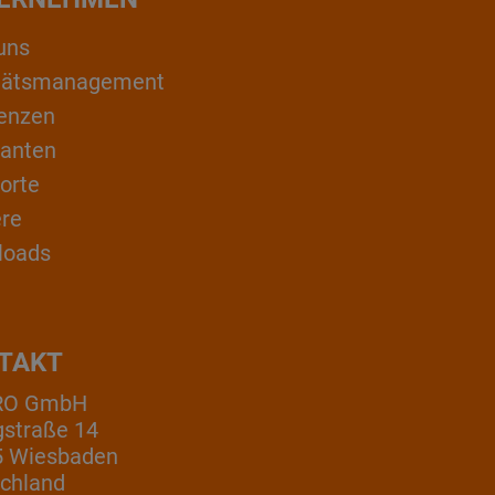
uns
itätsmanagement
enzen
ranten
orte
ere
loads
TAKT
RO GmbH
gstraße 14
5 Wiesbaden
chland