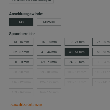
Anschlussgewinde:
M8
M8/M10
Spannbereich:
13 - 15 mm
16 - 18 mm
19 - 24 mm
25 - 30 
32 - 37 mm
41 - 44 mm
48 - 51 mm
53 - 58 
60 - 63 mm
69 - 73 mm
74 - 78 mm
80 - 84 
88 - 90 mm
99 - 103 mm
108 - 112 mm
113 - 117
116 - 120 mm
125 - 129 mm
133 - 137 mm
137 - 141
159 - 162 mm
164 - 168 mm
Auswahl zurücksetzen