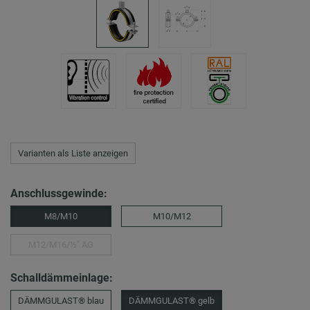
Varianten als Liste anzeigen
Anschlussgewinde:
M8/M10
M10/M12
M12/M16/½″ AG
Schalldämmeinlage:
DÄMMGULAST® blau
DÄMMGULAST® gelb