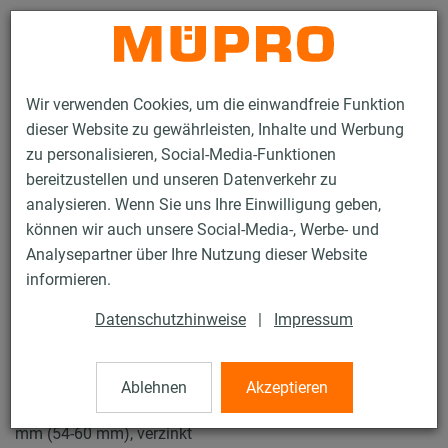
Kontakt
Wir verwenden Cookies, um die einwandfreie Funktion
dieser Website zu gewährleisten, Inhalte und Werbung
zu personalisieren, Social-Media-Funktionen
bereitzustellen und unseren Datenverkehr zu
analysieren. Wenn Sie uns Ihre Einwilligung geben,
Produkte
Befestigungstechnik
Rohrschellen
können wir auch unsere Social-Media-, Werbe- und
Schraubrohrschellen
Analysepartner über Ihre Nutzung dieser Website
15 / 61
informieren.
Datenschutzhinweise
|
Impressum
Schraubrohrschellen
Ablehnen
Akzeptieren
Schraubrohrschelle DÄMMGULAST® gelb, M8/M10, 57
mm (54-60 mm), verzinkt