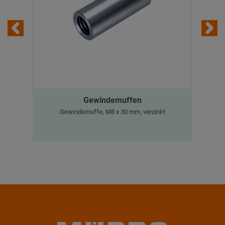
Gewindemuffen
M
Gewindemuffe, M8 x 30 mm, verzinkt