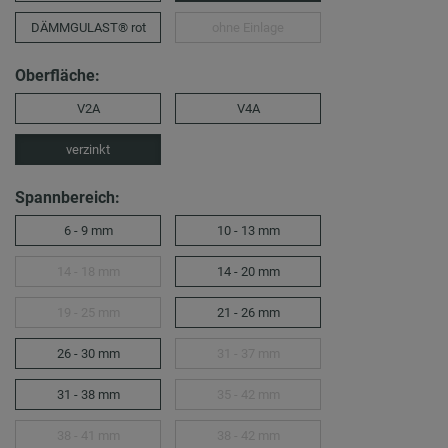
DÄMMGULAST® rot
ohne Einlage
Oberfläche:
V2A
V4A
verzinkt
Spannbereich:
6 - 9 mm
10 - 13 mm
14 - 18 mm
14 - 20 mm
19 - 25 mm
21 - 26 mm
26 - 30 mm
31 - 37 mm
31 - 38 mm
35 - 42 mm
38 - 41 mm
38 - 42 mm