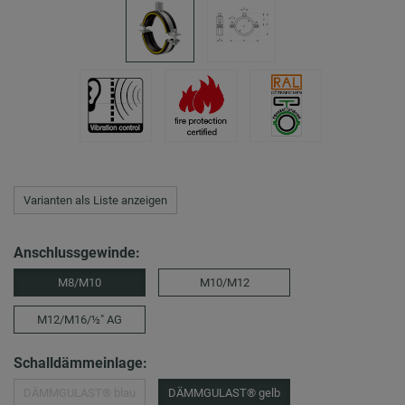
Varianten als Liste anzeigen
Anschlussgewinde:
M8/M10
M10/M12
M12/M16/½″ AG
Schalldämmeinlage:
DÄMMGULAST® blau
DÄMMGULAST® gelb