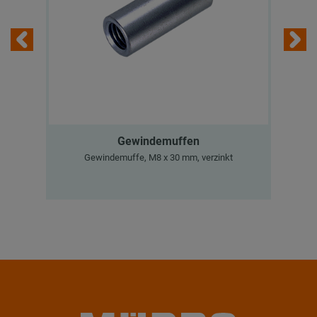
Gewindemuffen
M
Gewindemuffe, M8 x 30 mm, verzinkt