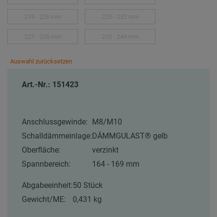
218 - 226 mm
225 - 232 mm
227 - 235 mm
235 - 244 mm
Auswahl zurücksetzen
Art.-Nr.: 151423
Anschlussgewinde:
M8/M10
Schalldämmeinlage:
DÄMMGULAST® gelb
Oberfläche:
verzinkt
Spannbereich:
164 - 169 mm
Abgabeeinheit:
50 Stück
Gewicht/ME:
0,431 kg