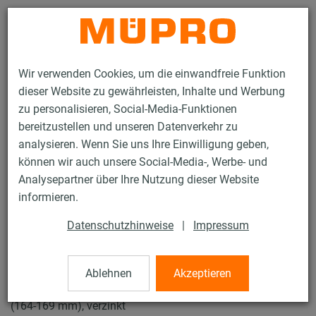
Kontakt
Wir verwenden Cookies, um die einwandfreie Funktion
dieser Website zu gewährleisten, Inhalte und Werbung
zu personalisieren, Social-Media-Funktionen
bereitzustellen und unseren Datenverkehr zu
analysieren. Wenn Sie uns Ihre Einwilligung geben,
Produkte
Befestigungstechnik
Rohrschellen
können wir auch unsere Social-Media-, Werbe- und
Schraubrohrschellen
Analysepartner über Ihre Nutzung dieser Website
15 / 61
informieren.
Datenschutzhinweise
|
Impressum
Schraubrohrschellen
Ablehnen
Akzeptieren
Schraubrohrschelle DÄMMGULAST® gelb, M8/M10, 6"
(164-169 mm), verzinkt