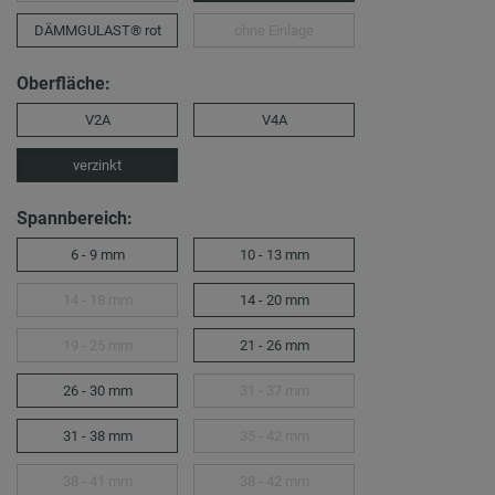
DÄMMGULAST® rot
ohne Einlage
Oberfläche:
V2A
V4A
verzinkt
Spannbereich:
6 - 9 mm
10 - 13 mm
14 - 18 mm
14 - 20 mm
19 - 25 mm
21 - 26 mm
26 - 30 mm
31 - 37 mm
31 - 38 mm
35 - 42 mm
38 - 41 mm
38 - 42 mm