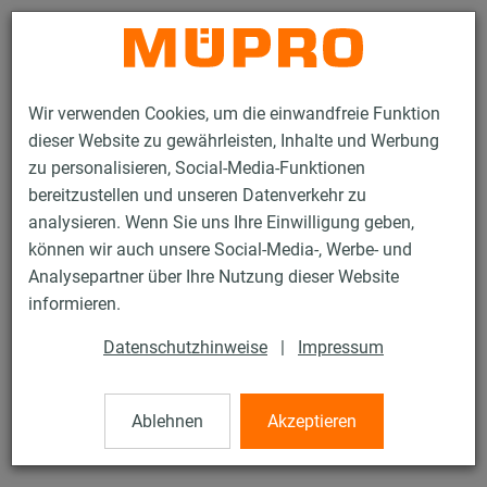
Kontakt
Wir verwenden Cookies, um die einwandfreie Funktion
dieser Website zu gewährleisten, Inhalte und Werbung
zu personalisieren, Social-Media-Funktionen
bereitzustellen und unseren Datenverkehr zu
analysieren. Wenn Sie uns Ihre Einwilligung geben,
Produkte
Befestigungstechnik
Schallschutz
können wir auch unsere Social-Media-, Werbe- und
Rohrschellen mit Schalldämmung
EURO-QUICK® Typ EXP
Analysepartner über Ihre Nutzung dieser Website
1 / 31
informieren.
Datenschutzhinweise
|
Impressum
EURO-QUICK® Typ EXP
Ablehnen
Akzeptieren
mit DÄMMGULAST®, verzinkt