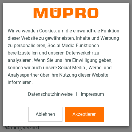
Kontakt
Wir verwenden Cookies, um die einwandfreie Funktion
dieser Website zu gewährleisten, Inhalte und Werbung
zu personalisieren, Social-Media-Funktionen
bereitzustellen und unseren Datenverkehr zu
analysieren. Wenn Sie uns Ihre Einwilligung geben,
Produkte
Befestigungstechnik
Schallschutz
können wir auch unsere Social-Media-, Werbe- und
Rohrschellen mit Schalldämmung
OPTIMAL Junior®
Analysepartner über Ihre Nutzung dieser Website
5 / 31
informieren.
Datenschutzhinweise
|
Impressum
OPTIMAL Junior®
Ablehnen
Akzeptieren
OPTIMAL Junior® DÄMMGULAST® grün, M8/M10, 2" (59-
64 mm), verzinkt