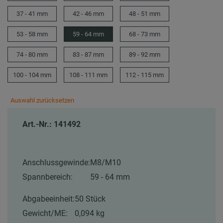
37 - 41 mm
42 - 46 mm
48 - 51 mm
53 - 58 mm
59 - 64 mm
68 - 73 mm
74 - 80 mm
83 - 87 mm
89 - 92 mm
100 - 104 mm
108 - 111 mm
112 - 115 mm
Auswahl zurücksetzen
Art.-Nr.: 141492
Anschlussgewinde:
M8/M10
Spannbereich:
59 - 64 mm
Abgabeeinheit:
50 Stück
Gewicht/ME:
0,094 kg