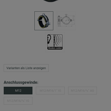
Varianten als Liste anzeigen
Anschlussgewinde:
M12
M12/M16/1″ IG
M12/M16/½″ AG
M12/M16/½″ IG