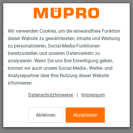
Kontakt
Wir verwenden Cookies, um die einwandfreie Funktion
dieser Website zu gewährleisten, Inhalte und Werbung
zu personalisieren, Social-Media-Funktionen
bereitzustellen und unseren Datenverkehr zu
analysieren. Wenn Sie uns Ihre Einwilligung geben,
Produkte
Befestigungstechnik
Schallschutz
können wir auch unsere Social-Media-, Werbe- und
Rohrschellen mit Schalldämmung
Analysepartner über Ihre Nutzung dieser Website
Schraubrohrschellen, schwere Ausführung
informieren.
10 / 31
Datenschutzhinweise
|
Impressum
Schraubrohrschellen, schwere
Ablehnen
Akzeptieren
Ausführung