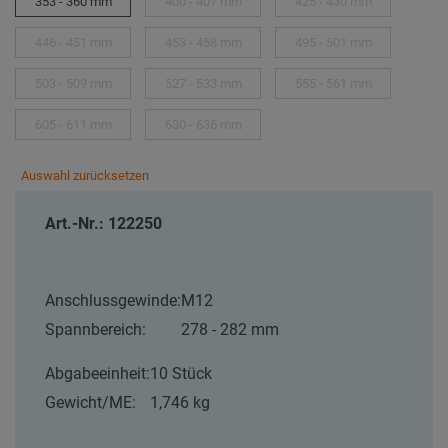
353 - 360 mm
400 - 407 mm
425 - 430 mm
446 - 451 mm
453 - 458 mm
495 - 501 mm
503 - 509 mm
527 - 533 mm
555 - 561 mm
605 - 611 mm
630 - 636 mm
Auswahl zurücksetzen
Art.-Nr.: 122250
Anschlussgewinde:
M12
Spannbereich:
278 - 282 mm
Abgabeeinheit:
10 Stück
Gewicht/ME:
1,746 kg