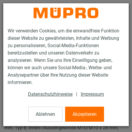
Kontakt
Wir verwenden Cookies, um die einwandfreie Funktion
dieser Website zu gewährleisten, Inhalte und Werbung
zu personalisieren, Social-Media-Funktionen
bereitzustellen und unseren Datenverkehr zu
analysieren. Wenn Sie uns Ihre Einwilligung geben,
Produkte
Befestigungstechnik
Schallschutz
können wir auch unsere Social-Media-, Werbe- und
Schalldämmelemente
Schwingungsdämpfer
Analysepartner über Ihre Nutzung dieser Website
13 / 13
informieren.
Datenschutzhinweise
|
Impressum
Schwingungsdämpfer
Ablehnen
Akzeptieren
Schwingungsdämpfer mit zylindrischer Kontur, 50 x 40
mm, Typ B, Innen-/Aussengewinde M10/M10 x 28 mm,