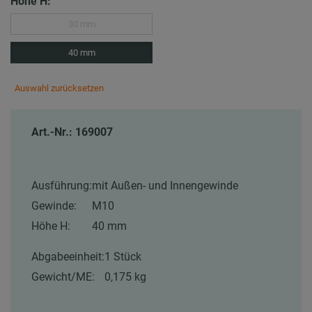
Höhe H:
30 mm
40 mm
Auswahl zurücksetzen
Art.-Nr.: 169007
Ausführung:
mit Außen- und Innengewinde
Gewinde:
M10
Höhe H:
40 mm
Abgabeeinheit:
1 Stück
Gewicht/ME:
0,175 kg