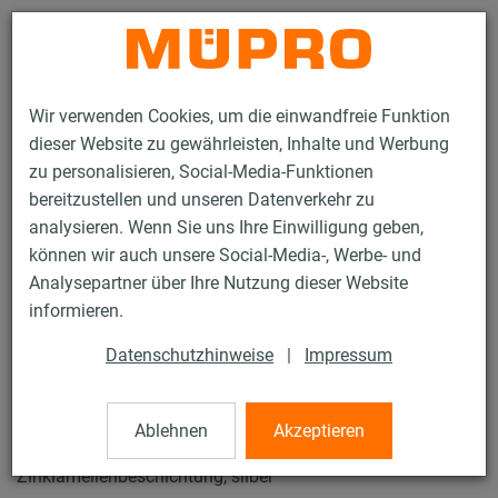
Kontakt
Wir verwenden Cookies, um die einwandfreie Funktion
dieser Website zu gewährleisten, Inhalte und Werbung
zu personalisieren, Social-Media-Funktionen
bereitzustellen und unseren Datenverkehr zu
analysieren. Wenn Sie uns Ihre Einwilligung geben,
Produkte
Befestigungstechnik
Schwerlast­befestigung
können wir auch unsere Social-Media-, Werbe- und
MPT-Installationsschienen für die Schwerlastbefestigung
Analysepartner über Ihre Nutzung dieser Website
MPT-Hammerkopfschrauben
informieren.
16 / 37
Datenschutzhinweise
|
Impressum
MPT-Hammerkopfschrauben
Ablehnen
Akzeptieren
Zinklamellenbeschichtung, silber