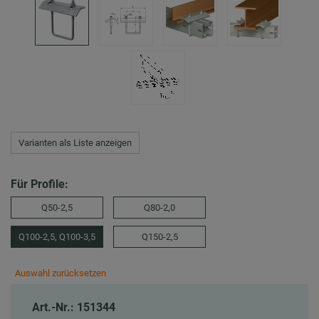
Varianten als Liste anzeigen
Für Profile:
Q50-2,5
Q80-2,0
Q100-2,5, Q100-3,5
Q150-2,5
Auswahl zurücksetzen
Art.-Nr.: 151344