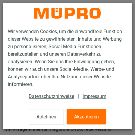
Kontakt
Wir verwenden Cookies, um die einwandfreie Funktion
dieser Website zu gewährleisten, Inhalte und Werbung
zu personalisieren, Social-Media-Funktionen
bereitzustellen und unseren Datenverkehr zu
analysieren. Wenn Sie uns Ihre Einwilligung geben,
Produkte
Befestigungstechnik
Schwerlast­befestigung
können wir auch unsere Social-Media-, Werbe- und
MPT-Installationsschienen für die Schwerlastbefestigung
Analysepartner über Ihre Nutzung dieser Website
MPT-Trägerkrallen
informieren.
31 / 37
Datenschutzhinweise
|
Impressum
MPT-Trägerkrallen
Ablehnen
Akzeptieren
MPT-Trägerkralle für Tragprofil Q100, feuerverzinkt