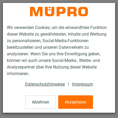
Kontakt
Wir verwenden Cookies, um die einwandfreie Funktion
dieser Website zu gewährleisten, Inhalte und Werbung
zu personalisieren, Social-Media-Funktionen
bereitzustellen und unseren Datenverkehr zu
analysieren. Wenn Sie uns Ihre Einwilligung geben,
Produkte
Befestigungstechnik
Sprinklerbefestigung
können wir auch unsere Social-Media-, Werbe- und
Installationsschienen für die Sprinklerbefestigung
Analysepartner über Ihre Nutzung dieser Website
MPR-Winkelverbinder 90° Typ S+
informieren.
27 / 42
Datenschutzhinweise
|
Impressum
MPR-Winkelverbinder 90° Typ
Ablehnen
Akzeptieren
S+