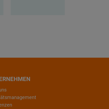
ERNEHMEN
uns
itätsmanagement
enzen