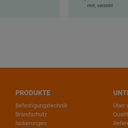
mm, verzinkt
PRODUKTE
UNT
Befestigungstechnik
Über 
Brandschutz
Qual
Isolierungen
Refer