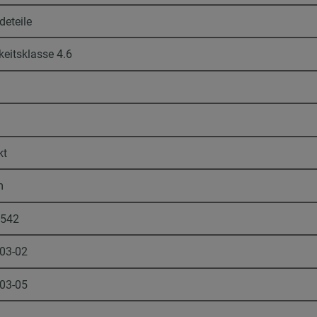
deteile
keitsklasse 4.6
kt
m
1542
-03-02
-03-05