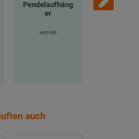
Pendelaufhäng
DÄMMGU
er
T® Schei
verzinkt
auften auch