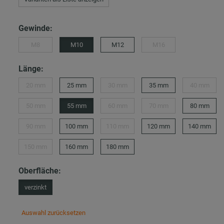
Gewinde:
M8
M10
M12
M16
Länge:
20 mm
25 mm
30 mm
35 mm
40 mm
50 mm
55 mm
60 mm
70 mm
80 mm
90 mm
100 mm
110 mm
120 mm
140 mm
150 mm
160 mm
180 mm
Oberfläche:
verzinkt
Auswahl zurücksetzen