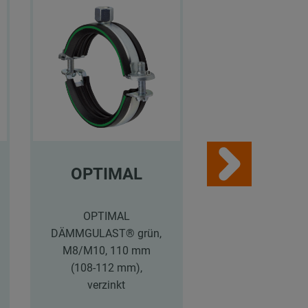
OPTIMAL
MPC-
Schiebemu
n
OPTIMAL
DÄMMGULAST® grün,
M8/M10, 110 mm
MPC-Schiebemu
(108-112 mm),
schmal, M10, 31 
verzinkt
6 mm für Prof
38/24-40/120, ve