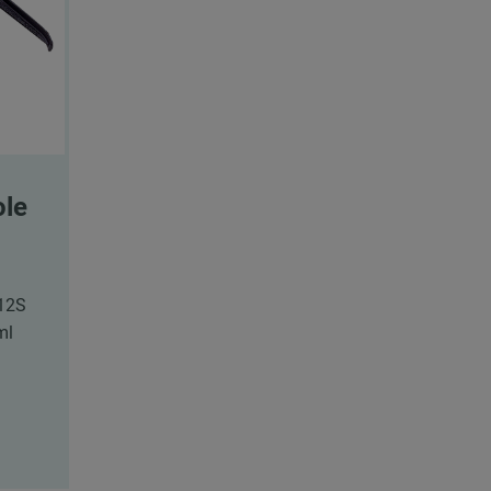
ole
 12S
ml