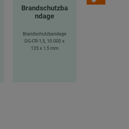
Brandschutzba
MPC-
ndage
Systemsch
en
Brandschutzbandage
DG-CR-1,5, 10.000 x
MPC-Systemsch
125 x 1,5 mm
38/40, Länge: 
mm, verzink