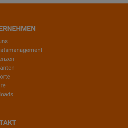
ERNEHMEN
uns
itätsmanagement
enzen
ranten
orte
ere
loads
TAKT