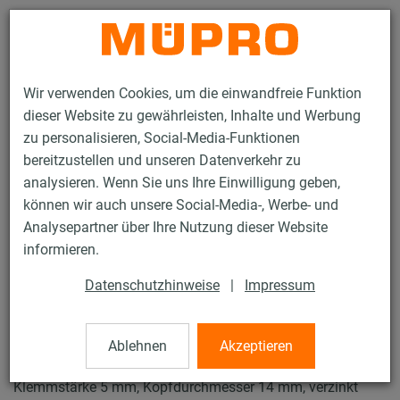
Kontakt
Wir verwenden Cookies, um die einwandfreie Funktion
dieser Website zu gewährleisten, Inhalte und Werbung
zu personalisieren, Social-Media-Funktionen
bereitzustellen und unseren Datenverkehr zu
analysieren. Wenn Sie uns Ihre Einwilligung geben,
Produkte
Brandschutz
Brandgeprüfte Befestigungen
Dübel
können wir auch unsere Social-Media-, Werbe- und
Betonschrauben MMS-plus
Analysepartner über Ihre Nutzung dieser Website
10 / 16
informieren.
Datenschutzhinweise
|
Impressum
Betonschrauben MMS-plus
Ablehnen
Akzeptieren
Betonschraube MMS-plus mit Tellerkopf, 7,5 x 40 mm,
Klemmstärke 5 mm, Kopfdurchmesser 14 mm, verzinkt