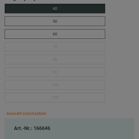
40
50
60
70
80
90
100
120
Auswahl zurücksetzen
Art.-Nr.: 166646