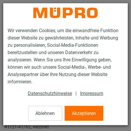
Kontakt
Wir verwenden Cookies, um die einwandfreie Funktion
dieser Website zu gewährleisten, Inhalte und Werbung
zu personalisieren, Social-Media-Funktionen
bereitzustellen und unseren Datenverkehr zu
analysieren. Wenn Sie uns Ihre Einwilligung geben,
Produkte
Brandschutz
Brandgeprüfte Befestigungen
können wir auch unsere Social-Media-, Werbe- und
Installationsschienen
MPC-Sattelflansch
Analysepartner über Ihre Nutzung dieser Website
10 / 28
informieren.
Datenschutzhinweise
|
Impressum
MPC-Sattelflansch
Ablehnen
Akzeptieren
MPC/MPR-Sattelflansch quer für Profile 38/24-40/80,
41/21-41/62, verzinkt