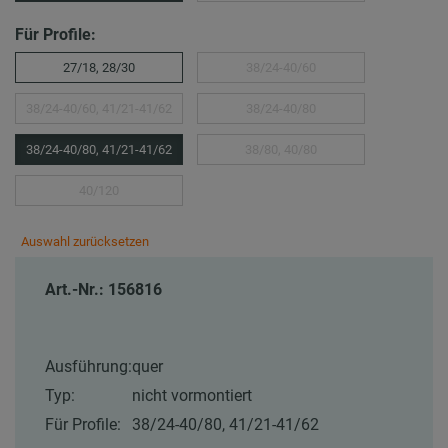
Für Profile:
27/18, 28/30
38/24-40/60
38/24-40/60, 41/21-41/62
38/24-40/80
38/24-40/80, 41/21-41/62
38/80, 40/80
40/120
Auswahl zurücksetzen
Art.-Nr.: 156816
Ausführung:
quer
Typ:
nicht vormontiert
Für Profile:
38/24-40/80, 41/21-41/62