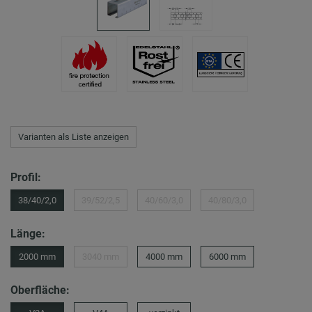
Varianten als Liste anzeigen
Profil:
38/40/2,0
39/52/2,5
40/60/3,0
40/80/3,0
Länge:
2000 mm
3040 mm
4000 mm
6000 mm
Oberfläche: