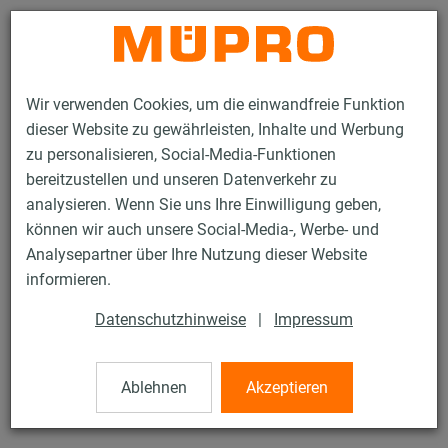
Kontakt
Wir verwenden Cookies, um die einwandfreie Funktion
dieser Website zu gewährleisten, Inhalte und Werbung
zu personalisieren, Social-Media-Funktionen
bereitzustellen und unseren Datenverkehr zu
analysieren. Wenn Sie uns Ihre Einwilligung geben,
Produkte
Brandschutz
Brandgeprüfte Befestigungen
können wir auch unsere Social-Media-, Werbe- und
Installationsschienen
MPC-Systemschienen
Analysepartner über Ihre Nutzung dieser Website
1 / 28
informieren.
Datenschutzhinweise
|
Impressum
MPC-Systemschienen
Ablehnen
Akzeptieren
V2A MPC-Systemschiene 38/40, Länge: 2.000 mm