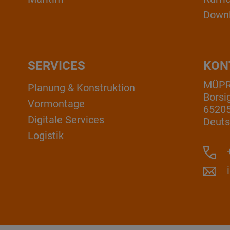
Down
SERVICES
KON
MÜP
Planung & Konstruktion
Borsi
Vormontage
6520
Digitale Services
Deuts
Logistik
+