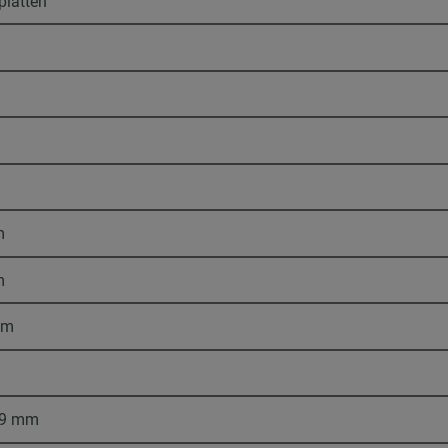
platten
m
m
mm
19 mm