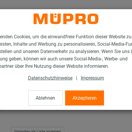
enden Cookies, um die einwandfreie Funktion dieser Website zu
isten, Inhalte und Werbung zu personalisieren, Social-Media-Fu
stellen und unseren Datenverkehr zu analysieren. Wenn Sie uns 
gung geben, können wir auch unsere Social-Media-, Werbe- und
tahl-Montageteile
Grundplatten mit Muffe
artner über Ihre Nutzung dieser Website informieren.
Datenschutzhinweise
|
Impressum
Muffe
Ablehnen
Akzeptieren
e 1"
Varianten als Liste anzeigen