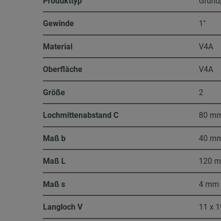
Produkttyp
Grund
Gewinde
1″
Material
V4A
Oberfläche
V4A
Größe
2
Lochmittenabstand C
80 m
Maß b
40 m
Maß L
120 
Maß s
4 mm
Langloch V
11 x 