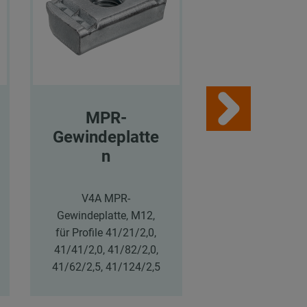
MPR-
MPT-
Gewindeplatte
Hammerko
n
hraube
V4A MPR-
MPT-
Gewindeplatte, M12,
Hammerkopfschr
für Profile 41/21/2,0,
M10 x 25 mm 
41/41/2,0, 41/82/2,0,
Tragprofile Q50-
41/62/2,5, 41/124/2,5
zinklamellenbesc