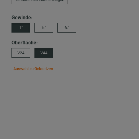
Gewinde:
1″
½″
¾″
Oberfläche:
V2A
V4A
Auswahl zurücksetzen