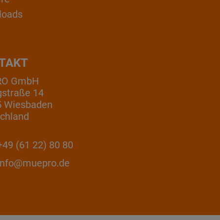
loads
TAKT
RO GmbH
gstraße 14
5 Wiesbaden
chland
49 (61 22) 80 80
info@muepro.de