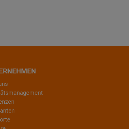
ERNEHMEN
uns
itätsmanagement
enzen
ranten
orte
ere