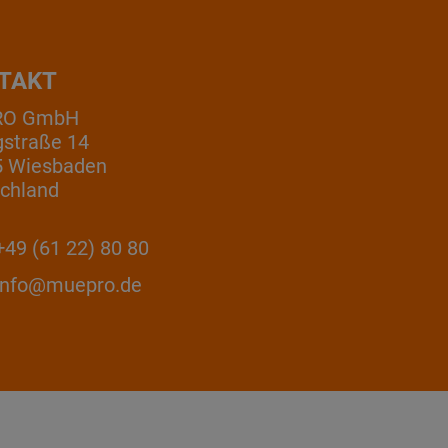
TAKT
RO GmbH
gstraße 14
5 Wiesbaden
chland
49 (61 22) 80 80
info@muepro.de