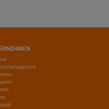
ERNEHMEN
uns
itätsmanagement
enzen
ranten
orte
ere
loads