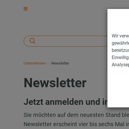
Wir verw
gewährle
bereitzu
Einwilli
Unternehmen
Newsletter
Analysep
Newsletter
Jetzt anmelden und informi
Sie möchten auf dem neuesten Stand b
Newsletter erscheint vier bis sechs Mal 