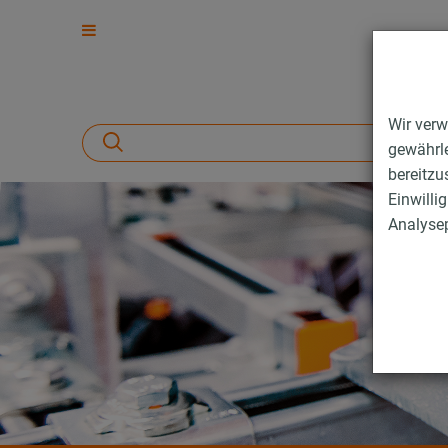
Wir verw
gewährle
bereitzu
Einwilli
Analysep