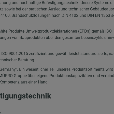
lanung und nachhaltige Befestigungstechnik. Unsere Systeme un
hutz sowie bei der statischen Auslegung technischer Gebäudeau
 4100, Brandschutzlösungen nach DIN 4102 und DIN EN 1363 s
.
ählte Produkte Umweltproduktdeklarationen (EPDs) gemäß ISO 1
kungen von Bauprodukten über den gesamten Lebenszyklus hinw
O 9001:2015 zertifiziert und gewährleistet standardisierte, nac
echnischer Beratung.
 Germany
"
. Ein wesentlicher Teil unseres Produktsortiments wird
ÜPRO Gruppe über eigene Produktionskapazitäten und verbindet
 Kompetenz aus einer Hand.
stigungstechnik
e