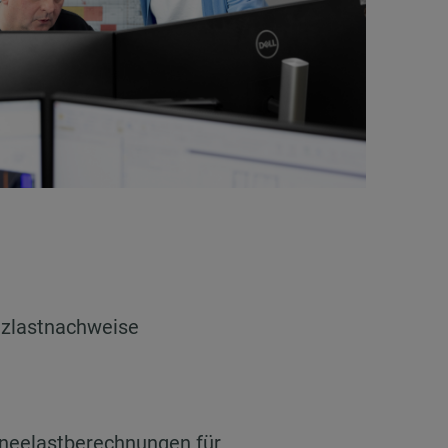
tzlastnachweise
neelastberechnungen für