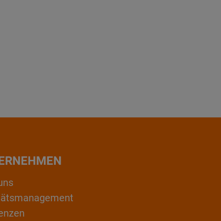
ERNEHMEN
uns
itätsmanagement
enzen