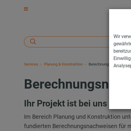
Wir verw
gewährle
bereitzu
Einwilli
Services
Planung & Konstruktion
Berechnungsnachweise
Analysep
Berechnungsnach
Ihr Projekt ist bei uns in 
Im Bereich Planung und Konstruktion un
fundierten Berechnungsnachweisen für m