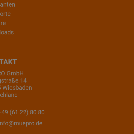
ranten
orte
ere
loads
TAKT
RO GmbH
gstraße 14
5 Wiesbaden
chland
49 (61 22) 80 80
info@muepro.de