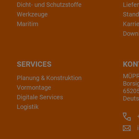
Dicht- und Schutzstoffe
Liefe
Werkzeuge
Stand
Maritim
Karri
Down
SERVICES
KON
MÜP
Planung & Konstruktion
Borsi
Vormontage
6520
Digitale Services
Deuts
Logistik
+