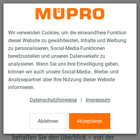
Kontakt
Wir verwenden Cookies, um die einwandfreie Funktion
dieser Website zu gewährleisten, Inhalte und Werbung
zu personalisieren, Social-Media-Funktionen
bereitzustellen und unseren Datenverkehr zu
analysieren. Wenn Sie uns Ihre Einwilligung geben,
Services
Planung & Konstruktion
Stücklistenerstellung
können wir auch unsere Social-Media-, Werbe- und
Analysepartner über Ihre Nutzung dieser Website
Stücklistenerstellung
informieren.
Datenschutzhinweise
|
Impressum
Eine gute Planung braucht
eine saubere Grundlage
Ablehnen
Akzeptieren
Mit unseren präzise erstellten Stücklisten
behalten Sie den Überblick – von der