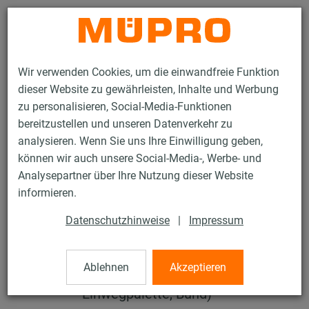
Kontakt
Wir verwenden Cookies, um die einwandfreie Funktion
dieser Website zu gewährleisten, Inhalte und Werbung
zu personalisieren, Social-Media-Funktionen
bereitzustellen und unseren Datenverkehr zu
analysieren. Wenn Sie uns Ihre Einwilligung geben,
Retourenrichtlinie
können wir auch unsere Social-Media-, Werbe- und
Analysepartner über Ihre Nutzung dieser Website
Für die Retourenabwicklung werden
informieren.
im Voraus folgenden Angaben
Datenschutzhinweise
|
Impressum
benötigt:
Material und Stückzahl
Ablehnen
Akzeptieren
Packmittel (Karton, Europalette,
Einwegpalette, Bund)