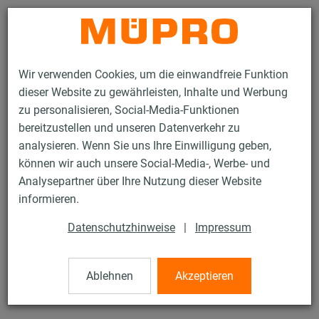
Kontakt
Wir verwenden Cookies, um die einwandfreie Funktion
dieser Website zu gewährleisten, Inhalte und Werbung
zu personalisieren, Social-Media-Funktionen
bereitzustellen und unseren Datenverkehr zu
analysieren. Wenn Sie uns Ihre Einwilligung geben,
Produkte
Befestigungstechnik
Edelstahlprodukte
können wir auch unsere Social-Media-, Werbe- und
Edelstahl-Montageteile
Grundplatten mit Mutter
Analysepartner über Ihre Nutzung dieser Website
21 / 21
informieren.
Datenschutzhinweise
|
Impressum
Grundplatten mit Mutter
Ablehnen
Akzeptieren
V2A Grundplatte Größe 1, M12