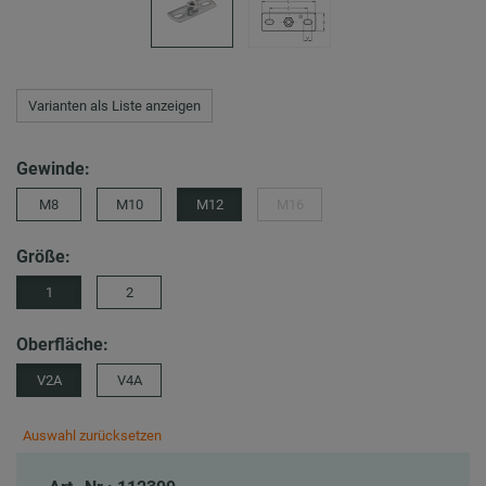
Varianten als Liste anzeigen
Gewinde:
M8
M10
M12
M16
Größe:
1
2
Oberfläche:
V2A
V4A
Auswahl zurücksetzen