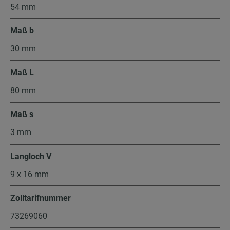
54 mm
Maß b
30 mm
Maß L
80 mm
Maß s
3 mm
Langloch V
9 x 16 mm
Zolltarifnummer
73269060