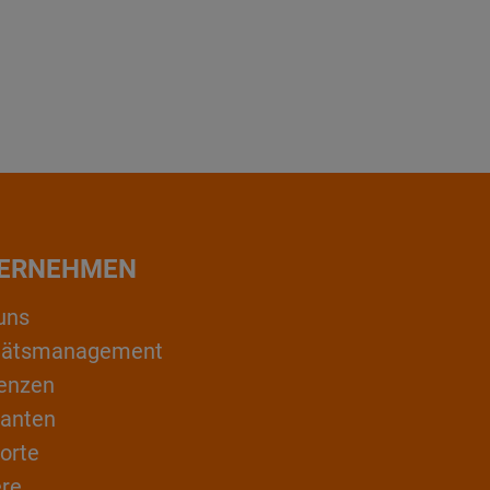
ERNEHMEN
uns
itätsmanagement
enzen
ranten
orte
ere