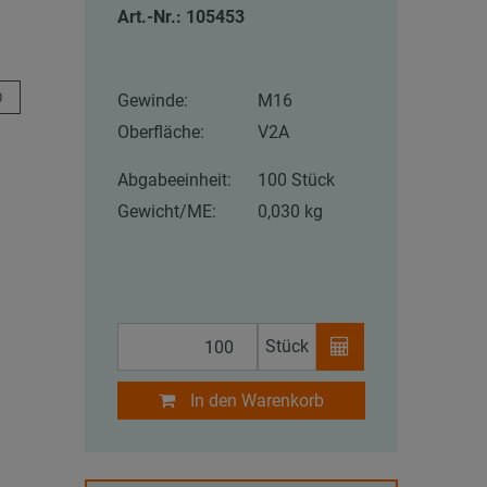
Art.-Nr.: 105453
0
Gewinde:
M16
Oberfläche:
V2A
Abgabeeinheit:
100 Stück
Gewicht/ME:
0,030 kg
Stück
In den Warenkorb