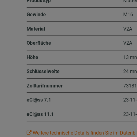
Produkttyp
Mutte
Gewinde
M16
Material
V2A
Oberfläche
V2A
Höhe
13 m
Schlüsselweite
24 m
Zolltarifnummer
7318
eCl@ss 7.1
23-11
eCl@ss 11.1
23-11
Weitere technische Details finden Sie im Datenbl