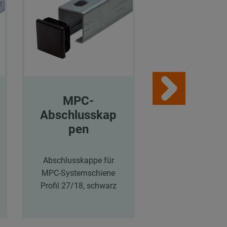
MPC-
Unterlegsc
Abschlusskap
ben
pen
V2A Unterlegsch
DIN 9021, 8,4 x 
Abschlusskappe für
mm
MPC-Systemschiene
Profil 27/18, schwarz