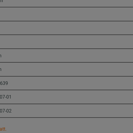
rn
m
m
1639
-07-01
-07-02
att.