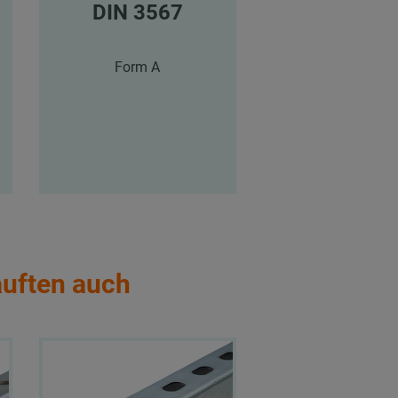
DIN 3567
DIN 356
Form A
Form A
auften auch