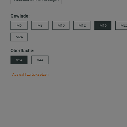
Gewinde:
M6
M8
M10
M12
M16
M2
M24
Oberfläche:
V2A
V4A
Auswahl zurücksetzen