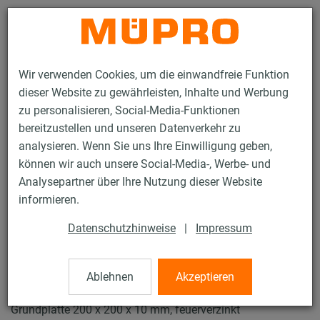
Kontakt
Wir verwenden Cookies, um die einwandfreie Funktion
dieser Website zu gewährleisten, Inhalte und Werbung
zu personalisieren, Social-Media-Funktionen
bereitzustellen und unseren Datenverkehr zu
analysieren. Wenn Sie uns Ihre Einwilligung geben,
Produkte
Befestigungstechnik
Feuerverzinkte Produkte
können wir auch unsere Social-Media-, Werbe- und
Feuerverzinkte Installationsschienen
MPT-Konsolen Q80
Analysepartner über Ihre Nutzung dieser Website
71 / 98
informieren.
Datenschutzhinweise
|
Impressum
MPT-Konsolen Q80
Ablehnen
Akzeptieren
MPT-Konsole Q80, 2,0 mm, Länge: 500 mm, mit
Grundplatte 200 x 200 x 10 mm, feuerverzinkt