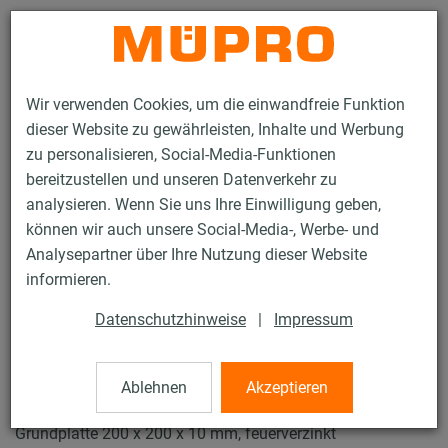
Kontakt
Wir verwenden Cookies, um die einwandfreie Funktion
dieser Website zu gewährleisten, Inhalte und Werbung
zu personalisieren, Social-Media-Funktionen
bereitzustellen und unseren Datenverkehr zu
analysieren. Wenn Sie uns Ihre Einwilligung geben,
Produkte
Befestigungstechnik
Feuerverzinkte Produkte
können wir auch unsere Social-Media-, Werbe- und
Feuerverzinkte Installationsschienen
MPT-Konsolen Q80
Analysepartner über Ihre Nutzung dieser Website
71 / 98
informieren.
Datenschutzhinweise
|
Impressum
MPT-Konsolen Q80
Ablehnen
Akzeptieren
MPT-Konsole Q80, 2,0 mm, Länge: 750 mm, mit
Grundplatte 200 x 200 x 10 mm, feuerverzinkt