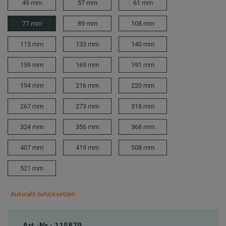
49 mm
57 mm
61 mm
77 mm
89 mm
108 mm
115 mm
133 mm
140 mm
159 mm
169 mm
191 mm
194 mm
216 mm
220 mm
267 mm
273 mm
318 mm
324 mm
356 mm
368 mm
407 mm
419 mm
508 mm
521 mm
Auswahl zurücksetzen
Art.-Nr.: 115879