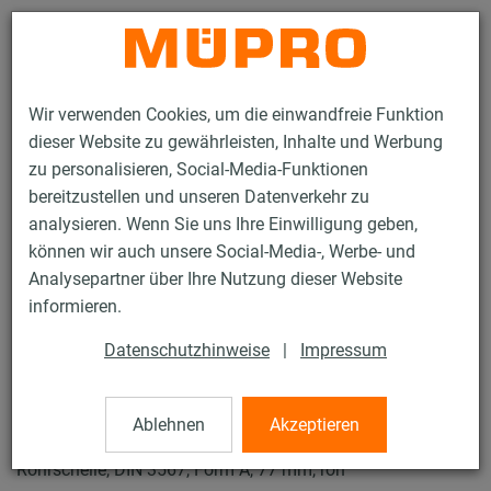
Kontakt
Wir verwenden Cookies, um die einwandfreie Funktion
dieser Website zu gewährleisten, Inhalte und Werbung
zu personalisieren, Social-Media-Funktionen
bereitzustellen und unseren Datenverkehr zu
analysieren. Wenn Sie uns Ihre Einwilligung geben,
Produkte
Befestigungstechnik
Feuerverzinkte Produkte
können wir auch unsere Social-Media-, Werbe- und
Feuerverzinkte Produkte für Rohrschlitten und Zubehör
Analysepartner über Ihre Nutzung dieser Website
Rohrschellen DIN 3567
informieren.
18 / 19
Datenschutzhinweise
|
Impressum
Rohrschellen DIN 3567
Ablehnen
Akzeptieren
Rohrschelle, DIN 3567, Form A, 77 mm, roh