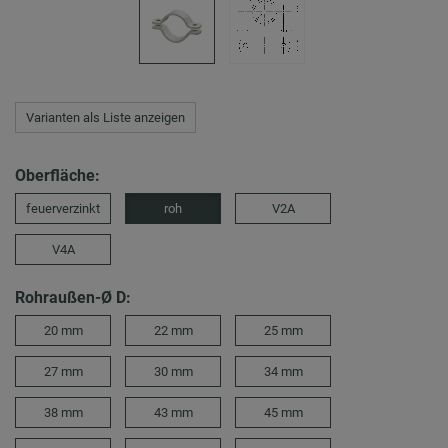
Varianten als Liste anzeigen
Oberfläche:
feuerverzinkt
roh
V2A
V4A
Rohraußen-Ø D:
20 mm
22 mm
25 mm
27 mm
30 mm
34 mm
38 mm
43 mm
45 mm